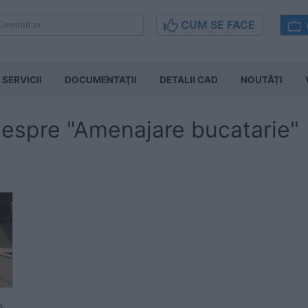
CUM SE FACE
SERVICII
DOCUMENTAŢII
DETALII CAD
NOUTĂȚI
 despre "Amenajare bucatarie"