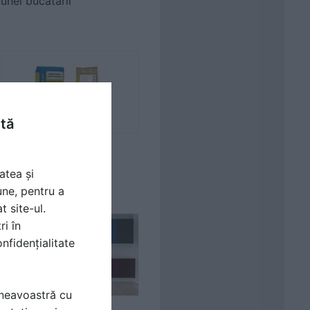
unei bucătării
ntă
Cum să aplici plăci
ceramice în spaţii
atea și
comerciale?
une, pentru a
t site-ul.
ri în
nfidențialitate
mneavoastră cu