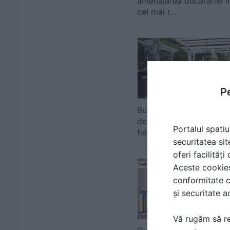
amenajarea bucătăriei î
cel mai r...
Pe
Bucătăria de vară: stilur
de amenajare pe gustul
Portalul spatiu
fiecăr...
securitatea sit
oferi facilităț
Aceste cookies 
conformitate c
și securitate a
Vă rugăm să re