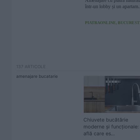
Amenajare cu piatră natural
într-un lobby și un apartam..
PIATRAONLINE, BUCUREST
137 ARTICOLE
amenajare bucatarie
Chiuvete bucătărie
moderne și funcționale:
află care es...