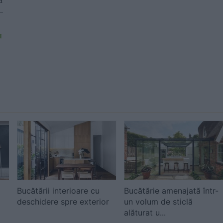
ă
.
I
Bucătării interioare cu
Bucătărie amenajată într-
deschidere spre exterior
un volum de sticlă
alăturat u...