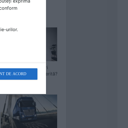
Cele mai colorate și
puteți exprima
creative dulapuri de
i conform
bucătărie
e-urilor.
Bucătării fără dulapuri
suspendate – oare merită?
NT DE ACORD