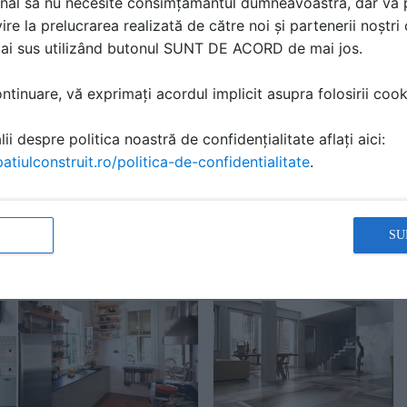
Avantajele alegerii unui
Cum să aplici plăci
nal să nu necesite consimțământul dumneavoastră, dar vă 
n?
mobilier la comandă
ceramice peste mozaic
ire la prelucrarea realizată de către noi și partenerii noștr
vechi?
mai sus utilizând butonul SUNT DE ACORD de mai jos.
tinuare, vă exprimați acordul implicit asupra folosirii cooki
ii despre politica noastră de confidențialitate aflați aici:
atiulconstruit.ro/politica-de-confidentialitate
.
Cum să aplici gresie
Cum să aplici plăci
porţelanată la interior?
ceramice absorbante la
SU
interior?