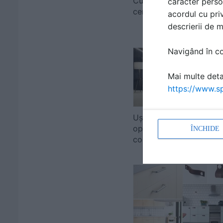
Cum să aplici plăci
caracter perso
ceramice pe gips-carto
acordul cu priv
descrierii de 
Navigând în con
Mai multe detal
https://www.sp
Ușurează-ți alegerile
optând pentru seturi
ÎNCHIDE
complete de f...