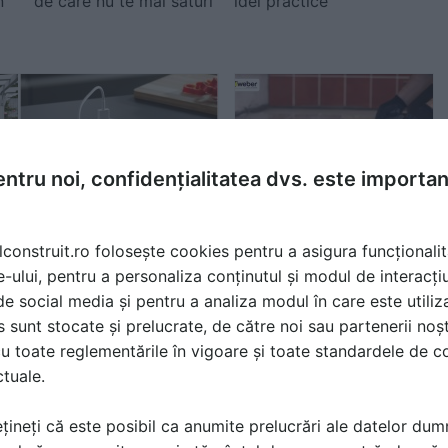
n
de care nu te mai saturi
idei practice
ntru noi, confidențialitatea dvs. este importa
i
Prize încorporabile în
Cum să plachezi cu
mobilierul de bucătărie:
marmura?
lconstruit.ro folosește cookies pentru a asigura funcționalit
Cum o a...
e-ului, pentru a personaliza conținutul și modul de interacți
i de social media și pentru a analiza modul în care este utiliza
sunt stocate și prelucrate, de către noi sau partenerii noșt
u toate reglementările în vigoare și toate standardele de co
ctuale.
țineți că este posibil ca anumite prelucrări ale datelor du