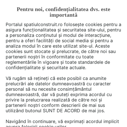
Pentru noi, confidențialitatea dvs. este
FĂ-ȚI CONT
LOGIN
importantă
CUM SE FACE
Portalul spatiulconstruit.ro folosește cookies pentru a
asigura funcționalitatea și securitatea site-ului, pentru
a personaliza conținutul și modul de interacțiune,
pentru a oferi facilități de social media și pentru a
analiza modul în care este utilizat site-ul. Aceste
De citit
Accesorii,componente mobilier
arh. Raluca Po
EȘTI AICI:
cookies sunt stocate și prelucrate, de către noi sau
Variante de mânere și butoni
partenerii noștri în conformitate cu toate
reglementările în vigoare și toate standardele de
pentru dulapurile din bucătărie
confidențialitate și securitate actuale.
Vă rugăm să rețineți că este posibil ca anumite
prelucrări ale datelor dumneavoastră cu caracter
Designul bucatariei nu ar fi complet daca nu
personal să nu necesite consimțământul
ne-am gandi si la cele mai mici detalii, cum
dumneavoastră, dar vă puteți exprima acordul cu
este cazul manerelor si al butonilor pentru
privire la prelucrarea realizată de către noi și
partenerii noștri conform descrierii de mai sus
dulapuri si sertare. Din fericire, avem o
utilizând butonul SUNT DE ACORD de mai jos.
varietate mare din care sa alegem astfel incat
sa gasim exact piesele care se potrivesc cel
Navigând în continuare, vă exprimați acordul implicit
asupra folosirii cookie-urilor.