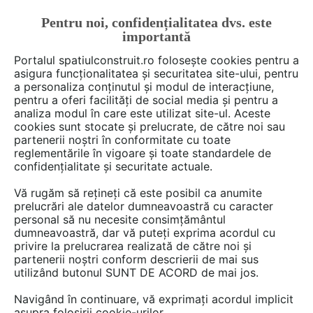
Pentru noi, confidențialitatea dvs. este
FĂ-ȚI CONT
LOGIN
importantă
CUM SE FACE
Portalul spatiulconstruit.ro folosește cookies pentru a
asigura funcționalitatea și securitatea site-ului, pentru
a personaliza conținutul și modul de interacțiune,
pentru a oferi facilități de social media și pentru a
analiza modul în care este utilizat site-ul. Aceste
De citit
știri, noutăți, comunicate
Noutăți din piață
EȘTI AICI:
cookies sunt stocate și prelucrate, de către noi sau
Sanobi lanseaza Urban si
partenerii noștri în conformitate cu toate
reglementările în vigoare și toate standardele de
Termo, noile baterii sanitare
confidențialitate și securitate actuale.
Vă rugăm să rețineți că este posibil ca anumite
prelucrări ale datelor dumneavoastră cu caracter
personal să nu necesite consimțământul
dumneavoastră, dar vă puteți exprima acordul cu
privire la prelucrarea realizată de către noi și
partenerii noștri conform descrierii de mai sus
utilizând butonul SUNT DE ACORD de mai jos.
Navigând în continuare, vă exprimați acordul implicit
asupra folosirii cookie-urilor.