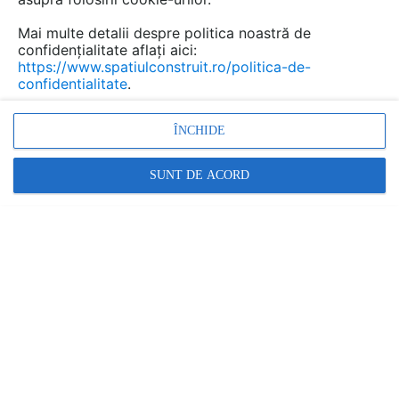
Mai multe detalii despre politica noastră de
confidențialitate aflați aici:
https://www.spatiulconstruit.ro/politica-de-
confidentialitate
.
ÎNCHIDE
SUNT DE ACORD
Divizia Constructii Ambiental parte a
companiei Dinamic 92 Distribution a lansat in
septembrie anul curent, noile game de baterii
sanitare - Urban si Termo
Prezenti in toata tara cu brandul Sanobi de peste 3 ani,