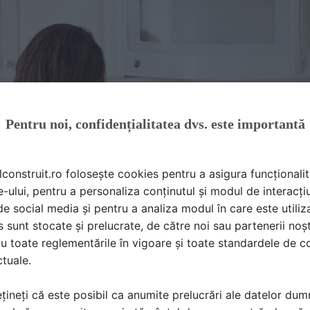
Pentru noi, confidențialitatea dvs. este importantă
lconstruit.ro folosește cookies pentru a asigura funcționalit
e-ului, pentru a personaliza conținutul și modul de interacți
i de social media și pentru a analiza modul în care este utiliza
sunt stocate și prelucrate, de către noi sau partenerii noșt
u toate reglementările în vigoare și toate standardele de co
ctuale.
țineți că este posibil ca anumite prelucrări ale datelor du