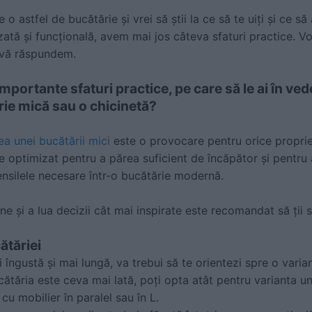
e o astfel de bucătărie și vrei să știi la ce să te uiți și ce s
zată și funcțională, avem mai jos câteva sfaturi practice. Vo
 vă răspundem.
mportante sfaturi practice, pe care să le ai în ved
ie mică sau o chicinetă?
a unei bucătării mici
este o provocare pentru orice propriet
ie optimizat pentru a părea suficient de încăpător și pentru
ensilele necesare într-o bucătărie modernă.
ne și a lua decizii cât mai inspirate este recomandat să ții
ătăriei
îngustă și mai lungă, va trebui să te orientezi spre o vari
cătăria este ceva mai lată, poți opta atât pentru varianta u
 cu mobilier în paralel sau în L.