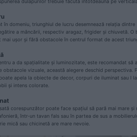
spunerea dulapurilor trebuie făcută întotdeauna pe vertical
ru
t în domeniu, triunghiul de lucru desemnează relația dintre
gătire a mâncării, respectiv aragaz, frigider și chiuvetă. O
t mai ușor și fără obstacole în centrul format de acest triun
tă
entru a da spațialitate și luminozitate, este recomandat să a
de obstacole vizuale, această alegere deschid perspectiva. P
poate apela la obiecte de decor, corpuri de iluminat sau l l
bii și intens colorate.
inat
sată corespunzător poate face spațiul să pară mai mare și
afonieră, într-un tavan fals sau în partea de sus a mobilierul
ie mică sau chicinetă are mare nevoie.