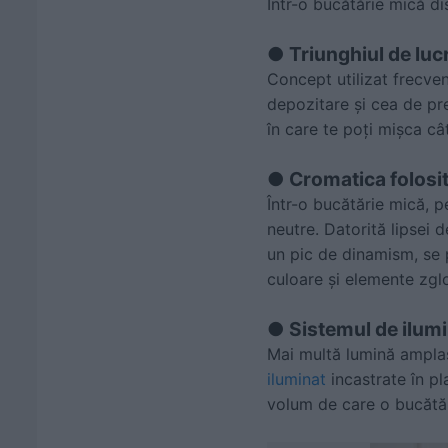
Într-o bucătărie mică di
● Triunghiul de luc
Concept utilizat frecven
depozitare și cea de pre
în care te poți mișca câ
● Cromatica folosi
Într-o bucătărie mică, p
neutre. Datorită lipsei 
un pic de dinamism, se 
culoare și elemente zglo
● Sistemul de ilum
Mai multă lumină ampla
iluminat
incastrate în pl
volum de care o bucătăr