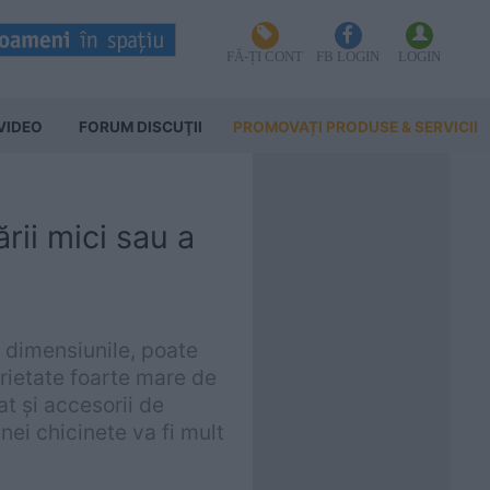
FĂ-ȚI CONT
FB LOGIN
LOGIN
VIDEO
FORUM DISCUŢII
PROMOVAȚI PRODUSE & SERVICII
rii mici sau a
fi dimensiunile, poate
arietate foarte mare de
at și accesorii de
nei chicinete va fi mult