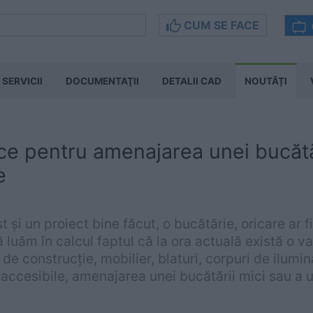
CUM SE FACE
SERVICII
DOCUMENTAŢII
DETALII CAD
NOUTĂȚI
ice pentru amenajarea unei bucătă
e
 și un proiect bine făcut, o bucătărie, oricare ar 
 luăm în calcul faptul că la ora actuală există o v
de construcție, mobilier, blaturi, corpuri de ilumin
i accesibile, amenajarea unei bucătării mici sau a u