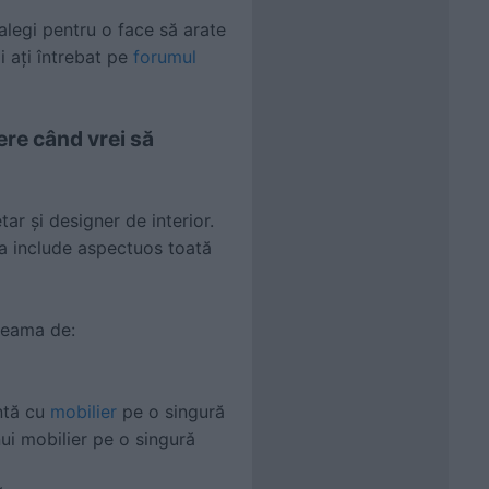
ă alegi pentru o face să arate
i ați întrebat pe
forumul
ere când vrei să
ar și designer de interior.
 a include aspectuos toată
 seama de:
antă cu
mobilier
pe o singură
nui mobilier pe o singură