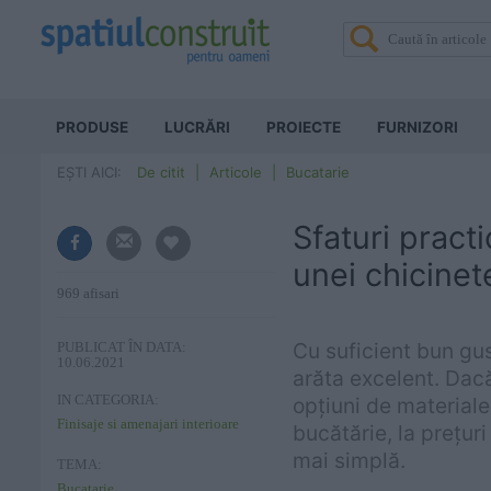
PRODUSE
LUCRĂRI
PROIECTE
FURNIZORI
EȘTI AICI:
De citit
Articole
Bucatarie
Sfaturi pract
unei chicinet
969 afisari
Cu suficient bun gust
PUBLICAT ÎN DATA:
10.06.2021
arăta excelent. Dacă
IN CATEGORIA:
opțiuni de materiale 
Finisaje si amenajari interioare
bucătărie, la prețur
mai simplă.
TEMA:
Bucatarie