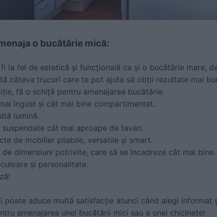
amenaja o bucătărie mică:
i la fel de estetică și funcțională ca și o bucătărie mare, d
ată câteva trucuri care te pot ajuta să obții rezultate mai bu
ziție, fă o schiță pentru amenajarea bucătărie.
 mai îngust și cât mai bine compartimentat.
ltă lumină.
le suspendate cât mai aproape de tavan.
e de mobilier pliabile, versatile și smart.
 de dimensiuni potrivite, care să se încadreze cât mai bine.
uloare și personalitate.
ză!
 poate aduce multă satisfacție atunci când alegi informat și
ntru amenajarea unei bucătării mici sau a unei chicinete!