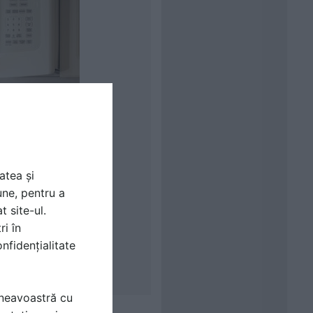
atea și
une, pentru a
t site-ul.
ri în
nfidențialitate
mneavoastră cu