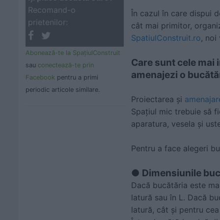
Recomand-o
În cazul în care dispui d
prietenilor:
cât mai primitor, organi
SpatiulConstruit.ro
, noi
Abonează-te la SpaţiulConstruit
Care sunt cele mai i
sau
conectează-te prin
amenajezi o bucătăr
Facebook
pentru a primi
periodic articole similare.
Proiectarea și
amenajare
Spațiul mic trebuie să f
aparatura, vesela și ust
Pentru a face alegeri bu
● Dimensiunile buc
Dacă bucătăria este mai 
latură sau în L. Dacă bu
latură, cât și pentru cea