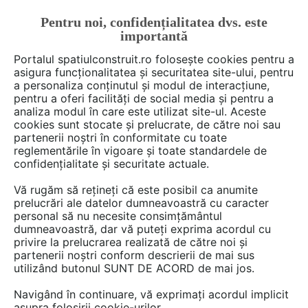
Pentru noi, confidențialitatea dvs. este
FĂ-ȚI CONT
LOGIN
importantă
CUM SE FACE
Portalul spatiulconstruit.ro folosește cookies pentru a
asigura funcționalitatea și securitatea site-ului, pentru
a personaliza conținutul și modul de interacțiune,
pentru a oferi facilități de social media și pentru a
analiza modul în care este utilizat site-ul. Aceste
De citit
Articole
Gratare, barbeque, bucatarie de var
EȘTI AICI:
cookies sunt stocate și prelucrate, de către noi sau
Bucătăria de vară: stiluri de
partenerii noștri în conformitate cu toate
reglementările în vigoare și toate standardele de
amenajare pe gustul fiecăruia
confidențialitate și securitate actuale.
Vă rugăm să rețineți că este posibil ca anumite
prelucrări ale datelor dumneavoastră cu caracter
Caldura, soare, aer curat.. daca acestea se
personal să nu necesite consimțământul
numara printre preferintele dumneavoastra
dumneavoastră, dar vă puteți exprima acordul cu
pentru timp liber, de ce sa nu incercati a imbina
privire la prelucrarea realizată de către noi și
partenerii noștri conform descrierii de mai sus
utilul cu placutul si sa va bucurati de un gratar
utilizând butonul SUNT DE ACORD de mai jos.
sau o pizza la cuptor in curtea casei?
Navigând în continuare, vă exprimați acordul implicit
asupra folosirii cookie-urilor.