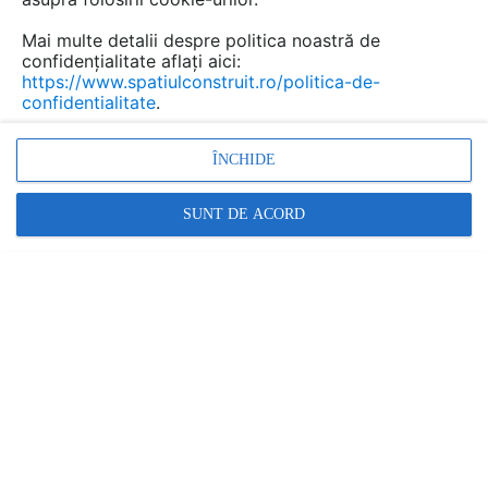
Mai multe detalii despre politica noastră de
confidențialitate aflați aici:
https://www.spatiulconstruit.ro/politica-de-
confidentialitate
.
ÎNCHIDE
SUNT DE ACORD
O bucatarie de vara reprezinta locul ideal unde puteti
petrece ziua alaturi de familie si prieteni intr-un
ambient placut si linistitor!
In zilele noastre, nu este de mirare ca bucatariile de
vara au o tot mai mare cautare avand in vedere agitatia