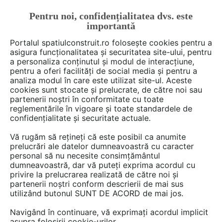
Pentru noi, confidențialitatea dvs. este
FĂ-ȚI CONT
LOGIN
importantă
CUM SE FACE
Portalul spatiulconstruit.ro folosește cookies pentru a
asigura funcționalitatea și securitatea site-ului, pentru
a personaliza conținutul și modul de interacțiune,
pentru a oferi facilități de social media și pentru a
analiza modul în care este utilizat site-ul. Aceste
De citit
Articole
Bucatarie
SpatiulConstruit Inițiator
EȘTI AICI:
cookies sunt stocate și prelucrate, de către noi sau
Insula în bucătărie: modele,
partenerii noștri în conformitate cu toate
reglementările în vigoare și toate standardele de
sfaturi și recomandări
confidențialitate și securitate actuale.
Vă rugăm să rețineți că este posibil ca anumite
prelucrări ale datelor dumneavoastră cu caracter
Odată cu moda bucătăriilor open-space și a
personal să nu necesite consimțământul
bucuriei de a fi mai aproape de cei dragi atunci
dumneavoastră, dar vă puteți exprima acordul cu
când gătești, insula în bucătărie a devenit un
privire la prelucrarea realizată de către noi și
partenerii noștri conform descrierii de mai sus
element de design din ce în ce mai apreciat și
utilizând butonul SUNT DE ACORD de mai jos.
mai solicitat. Ea oferă numeroase avantaje
funcționale și estetice tuturor celor care doresc
Navigând în continuare, vă exprimați acordul implicit
asupra folosirii cookie-urilor.