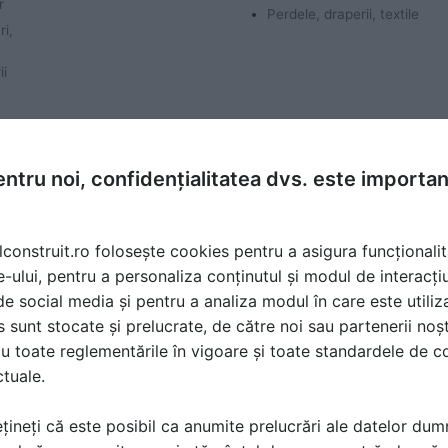
r
Perdele, draperii, textile
ri,
ii
ntru noi, confidențialitatea dvs. este importa
lconstruit.ro folosește cookies pentru a asigura funcționalit
e-ului, pentru a personaliza conținutul și modul de interacți
Home cinema
Holuri
i de social media și pentru a analiza modul în care este utiliza
sunt stocate și prelucrate, de către noi sau partenerii noșt
r
Electronice, multimedia,
Decoratiuni pentru interior
foto, video
u toate reglementările în vigoare și toate standardele de co
ctuale.
țineți că este posibil ca anumite prelucrări ale datelor du