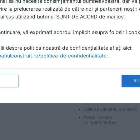
nal să nu necesite consimțământul dumneavoastră, dar vă 
ire la prelucrarea realizată de către noi și partenerii noștr
mai sus utilizând butonul SUNT DE ACORD de mai jos.
tinuare, vă exprimați acordul implicit asupra folosirii cooki
ii despre politica noastră de confidențialitate aflați aici:
atiulconstruit.ro/politica-de-confidentialitate
.
Spatii de asteptare
Grupuri sanitare, toalete
publice
fic
Decoratiuni pentru interior
SU
Baterii baie, bucatarie,
Obiecte de mobilier
armaturi
Guri de scurgere, jgheaburi,
rigole
Obiecte sanitare, accesorii
Pereti, tavane,
compartimentari