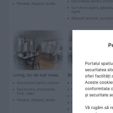
Decoratiuni pentru interio
Perdele, draperii, textile
Guri de scurgere, jgheabu
rigole
Obiecte sanitare, accesor
Pe
Portalul spatiu
securitatea sit
Living, loc de luat masa
Biroul de acasa
oferi facilităț
Aceste cookies 
Decoratiuni pentru interior
Decoratiuni pentru interio
conformitate c
Electronice, multimedia,
Mobilier
foto, video
și securitate a
Obiecte de mobilier
Perdele, draperii, textile
Perdele, draperii, textile
Vă rugăm să re
Software