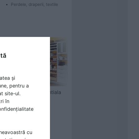
Perdele, draperii, textile
ntă
atea și
une, pentru a
Depozitare rezidentiala
t site-ul.
ri în
Obiecte de mobilier
nfidențialitate
mneavoastră cu