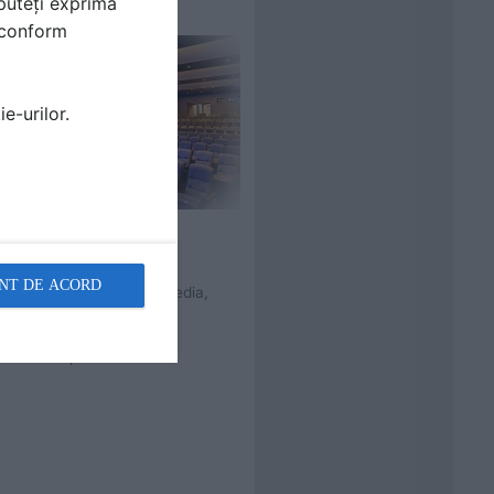
puteți exprima
i conform
e-urilor.
Sali spectacole,
conferinte
NT DE ACORD
Electronice, multimedia,
foto, video
Pereti, tavane,
compartimentari