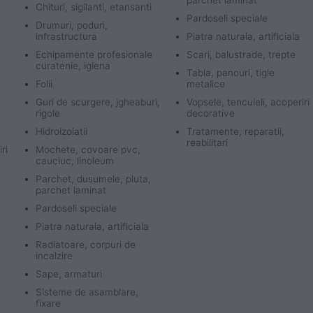
parchet laminat
Chituri, sigilanti, etansanti
Pardoseli speciale
Drumuri, poduri,
infrastructura
Piatra naturala, artificiala
Echipamente profesionale
Scari, balustrade, trepte
curatenie, igiena
Tabla, panouri, tigle
Folii
metalice
Guri de scurgere, jgheaburi,
Vopsele, tencuieli, acoperiri
rigole
decorative
Hidroizolatii
Tratamente, reparatii,
reabilitari
ri
Mochete, covoare pvc,
cauciuc, linoleum
Parchet, dusumele, pluta,
parchet laminat
Pardoseli speciale
Piatra naturala, artificiala
Radiatoare, corpuri de
incalzire
Sape, armaturi
Sisteme de asamblare,
fixare