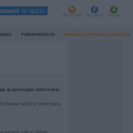
FĂ-ȚI CONT
FB LOGIN
LOGIN
VIDEO
FORUM DISCUŢII
PROMOVAȚI PRODUSE & SERVICII
aje și amenajări interioare.
inisarea scărilor interioare,
 estetic cât și tehnic.