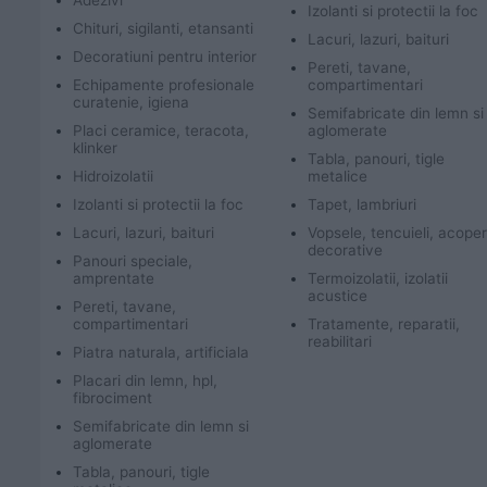
Adezivi
Izolanti si protectii la foc
Chituri, sigilanti, etansanti
Lacuri, lazuri, baituri
Decoratiuni pentru interior
Pereti, tavane,
Echipamente profesionale
compartimentari
curatenie, igiena
Semifabricate din lemn si
Placi ceramice, teracota,
aglomerate
klinker
Tabla, panouri, tigle
Hidroizolatii
metalice
Izolanti si protectii la foc
Tapet, lambriuri
Lacuri, lazuri, baituri
Vopsele, tencuieli, acoperi
decorative
Panouri speciale,
amprentate
Termoizolatii, izolatii
acustice
Pereti, tavane,
compartimentari
Tratamente, reparatii,
reabilitari
Piatra naturala, artificiala
Placari din lemn, hpl,
fibrociment
Semifabricate din lemn si
aglomerate
Tabla, panouri, tigle