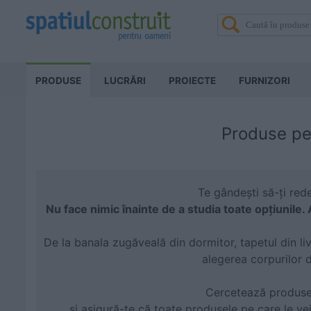
PRODUSE
LUCRĂRI
PROIECTE
FURNIZORI
Produse pen
Te gândești să-ți rede
Nu face nimic înainte de a studia toate opțiunile. 
De la banala zugăveală din dormitor, tapetul din livi
alegerea corpurilor d
Cercetează produsele,
și asigură-te că toate produsele pe care le ve