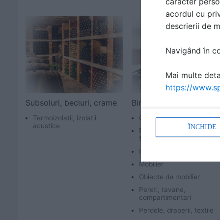
caracter perso
acordul cu priv
descrierii de 
Navigând în con
Mai multe detal
https://www.sp
Subsoluri, beciuri, crame
Birouri - office
Termoizolatii, izolatii
Control acces, control tra
acustice
ÎNCHIDE
Electronice, multimedia,
foto, video
IT, comunicatii, birotica
Mobilier
Obiecte de mobilier
Pereti, tavane,
compartimentari
Perdele, draperii, textile