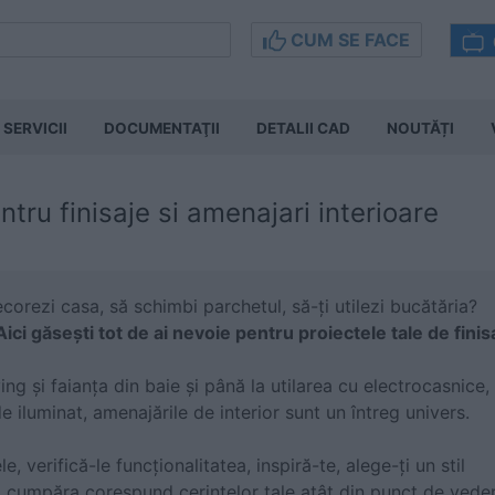
CUM SE FACE
SERVICII
DOCUMENTAŢII
DETALII CAD
NOUTĂȚI
tru finisaje si amenajari interioare
corezi casa, să schimbi parchetul, să-ți utilezi bucătăria?
Aici găsești tot de ai nevoie pentru proiectele tale de finis
ng și faianța din baie și până la utilarea cu electrocasnice, f
e iluminat, amenajările de interior sunt un întreg univers.
 verifică-le funcționalitatea, inspiră-te, alege-ți un stil
i cumpăra corespund cerințelor tale atât din punct de vedere