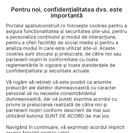
Pentru noi, confidențialitatea dvs. este
FĂ-ȚI CONT
LOGIN
importantă
CUM SE FACE
Portalul spatiulconstruit.ro folosește cookies pentru a
asigura funcționalitatea și securitatea site-ului, pentru
a personaliza conținutul și modul de interacțiune,
pentru a oferi facilități de social media și pentru a
analiza modul în care este utilizat site-ul. Aceste
cookies sunt stocate și prelucrate, de către noi sau
partenerii noștri în conformitate cu toate
Produse pentru scari, trepte
reglementările în vigoare și toate standardele de
confidențialitate și securitate actuale.
Caută în cele 46 de game cu 508 de produse.
Alege o categorie de mai jos.
Vă rugăm să rețineți că este posibil ca anumite
prelucrări ale datelor dumneavoastră cu caracter
personal să nu necesite consimțământul
dumneavoastră, dar vă puteți exprima acordul cu
Adezivi
privire la prelucrarea realizată de către noi și
partenerii noștri conform descrierii de mai sus
Adezivi covoare pvc, linoleum (2)
utilizând butonul SUNT DE ACORD de mai jos.
Adezivi gresie, faianta, alte placari (4)
Adezivi mocheta (1)
Navigând în continuare, vă exprimați acordul implicit
asupra folosirii cookie-urilor.