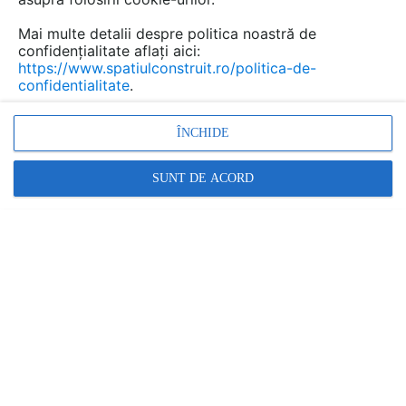
Mai multe detalii despre politica noastră de
confidențialitate aflați aici:
https://www.spatiulconstruit.ro/politica-de-
confidentialitate
.
ÎNCHIDE
SUNT DE ACORD
Profile de protectie din PVC pentru pereti SPM
INTERNATIONAL - GERFLOR GROUP
SONERG MONTAJ
În această gamă:
14 documentații
12 imagini
10 produse