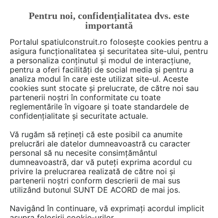
Pentru noi, confidențialitatea dvs. este
FĂ-ȚI CONT
LOGIN
importantă
CUM SE FACE
Portalul spatiulconstruit.ro folosește cookies pentru a
asigura funcționalitatea și securitatea site-ului, pentru
a personaliza conținutul și modul de interacțiune,
pentru a oferi facilități de social media și pentru a
analiza modul în care este utilizat site-ul. Aceste
Deschide filtre
cookies sunt stocate și prelucrate, de către noi sau
partenerii noștri în conformitate cu toate
reglementările în vigoare și toate standardele de
4 game
cu 138 produse în categoria
confidențialitate și securitate actuale.
Plinte, profile, scafe, gratare
Vă rugăm să rețineți că este posibil ca anumite
prelucrări ale datelor dumneavoastră cu caracter
personal să nu necesite consimțământul
dumneavoastră, dar vă puteți exprima acordul cu
privire la prelucrarea realizată de către noi și
partenerii noștri conform descrierii de mai sus
utilizând butonul SUNT DE ACORD de mai jos.
Navigând în continuare, vă exprimați acordul implicit
asupra folosirii cookie-urilor.