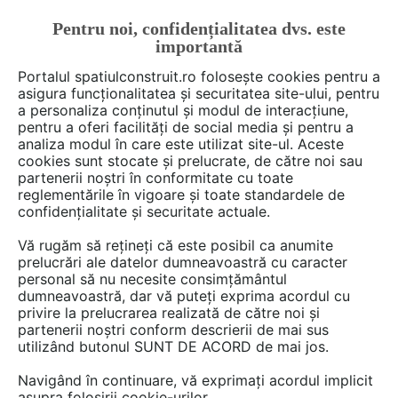
Pentru noi, confidențialitatea dvs. este
FĂ-ȚI CONT
LOGIN
importantă
CUM SE FACE
Portalul spatiulconstruit.ro folosește cookies pentru a
asigura funcționalitatea și securitatea site-ului, pentru
a personaliza conținutul și modul de interacțiune,
pentru a oferi facilități de social media și pentru a
analiza modul în care este utilizat site-ul. Aceste
Deschide filtre
cookies sunt stocate și prelucrate, de către noi sau
partenerii noștri în conformitate cu toate
reglementările în vigoare și toate standardele de
8 game
cu 103 produse în categoria
confidențialitate și securitate actuale.
Radiatoare, corpuri de incalzire
Vă rugăm să rețineți că este posibil ca anumite
prelucrări ale datelor dumneavoastră cu caracter
personal să nu necesite consimțământul
dumneavoastră, dar vă puteți exprima acordul cu
privire la prelucrarea realizată de către noi și
partenerii noștri conform descrierii de mai sus
utilizând butonul SUNT DE ACORD de mai jos.
Navigând în continuare, vă exprimați acordul implicit
asupra folosirii cookie-urilor.