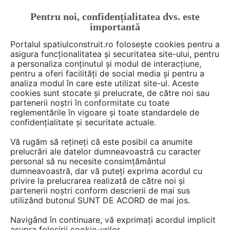
Pentru noi, confidențialitatea dvs. este
FĂ-ȚI CONT
LOGIN
importantă
CUM SE FACE
Portalul spatiulconstruit.ro folosește cookies pentru a
asigura funcționalitatea și securitatea site-ului, pentru
a personaliza conținutul și modul de interacțiune,
pentru a oferi facilități de social media și pentru a
analiza modul în care este utilizat site-ul. Aceste
Deschide filtre
cookies sunt stocate și prelucrate, de către noi sau
partenerii noștri în conformitate cu toate
reglementările în vigoare și toate standardele de
5 game
cu 23 produse în categoria
confidențialitate și securitate actuale.
Tapet, lambriuri
Vă rugăm să rețineți că este posibil ca anumite
prelucrări ale datelor dumneavoastră cu caracter
personal să nu necesite consimțământul
dumneavoastră, dar vă puteți exprima acordul cu
privire la prelucrarea realizată de către noi și
partenerii noștri conform descrierii de mai sus
utilizând butonul SUNT DE ACORD de mai jos.
Navigând în continuare, vă exprimați acordul implicit
asupra folosirii cookie-urilor.