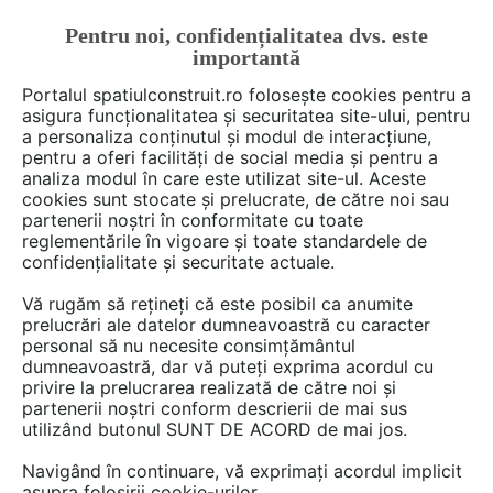
Pentru noi, confidențialitatea dvs. este
FĂ-ȚI CONT
LOGIN
importantă
CUM SE FACE
Portalul spatiulconstruit.ro folosește cookies pentru a
asigura funcționalitatea și securitatea site-ului, pentru
a personaliza conținutul și modul de interacțiune,
pentru a oferi facilități de social media și pentru a
analiza modul în care este utilizat site-ul. Aceste
Deschide filtre
cookies sunt stocate și prelucrate, de către noi sau
partenerii noștri în conformitate cu toate
reglementările în vigoare și toate standardele de
8 game
cu 61 produse în categoria
confidențialitate și securitate actuale.
Chituri, sigilanti, etansanti
Vă rugăm să rețineți că este posibil ca anumite
prelucrări ale datelor dumneavoastră cu caracter
personal să nu necesite consimțământul
dumneavoastră, dar vă puteți exprima acordul cu
privire la prelucrarea realizată de către noi și
partenerii noștri conform descrierii de mai sus
utilizând butonul SUNT DE ACORD de mai jos.
Navigând în continuare, vă exprimați acordul implicit
asupra folosirii cookie-urilor.