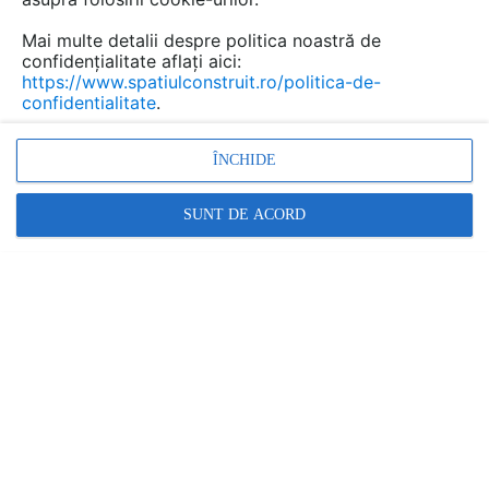
Mai multe detalii despre politica noastră de
confidențialitate aflați aici:
https://www.spatiulconstruit.ro/politica-de-
confidentialitate
.
ÎNCHIDE
SUNT DE ACORD
Sigilanti pentru pardoseli rezistenti la uzura si raze UV MAPEI
MAPEI
În această gamă:
7 documentații
5 produse