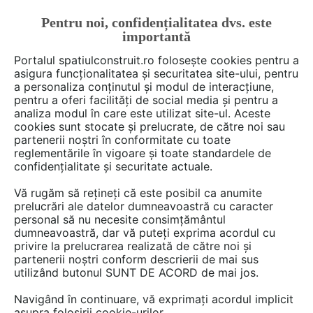
Pentru noi, confidențialitatea dvs. este
FĂ-ȚI CONT
LOGIN
importantă
CUM SE FACE
Portalul spatiulconstruit.ro folosește cookies pentru a
asigura funcționalitatea și securitatea site-ului, pentru
a personaliza conținutul și modul de interacțiune,
pentru a oferi facilități de social media și pentru a
analiza modul în care este utilizat site-ul. Aceste
Deschide filtre
cookies sunt stocate și prelucrate, de către noi sau
partenerii noștri în conformitate cu toate
reglementările în vigoare și toate standardele de
1 gamă
cu 2 produse în categoria
IT,
confidențialitate și securitate actuale.
comunicatii, birotica
Vă rugăm să rețineți că este posibil ca anumite
prelucrări ale datelor dumneavoastră cu caracter
personal să nu necesite consimțământul
dumneavoastră, dar vă puteți exprima acordul cu
privire la prelucrarea realizată de către noi și
partenerii noștri conform descrierii de mai sus
utilizând butonul SUNT DE ACORD de mai jos.
Navigând în continuare, vă exprimați acordul implicit
asupra folosirii cookie-urilor.