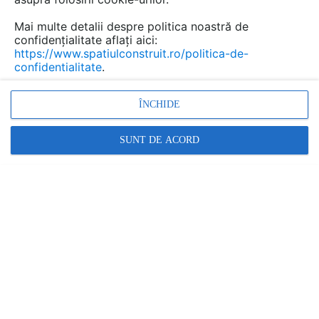
Mai multe detalii despre politica noastră de
confidențialitate aflați aici:
https://www.spatiulconstruit.ro/politica-de-
confidentialitate
.
ÎNCHIDE
SUNT DE ACORD
Sisteme de videoconferinta pentru prezentari audio video BOSE
ALL AUDIO - BOSE IN ROMANIA
În această gamă:
5 documentații
4 imagini
2 produse
1 video