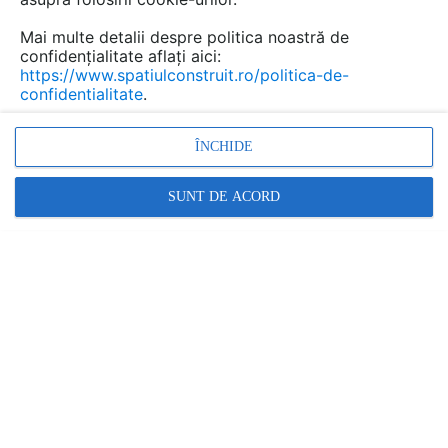
Mai multe detalii despre politica noastră de
confidențialitate aflați aici:
https://www.spatiulconstruit.ro/politica-de-
confidentialitate
.
ÎNCHIDE
SUNT DE ACORD
Adezivi pentru gresie, faianta, piatra naturala MAPEI
MAPEI
În această gamă:
17 documentații
41 imagini
4 produse
4 video