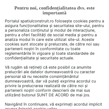
Pentru noi, confidențialitatea dvs. este
FĂ-ȚI CONT
LOGIN
importantă
CUM SE FACE
Portalul spatiulconstruit.ro folosește cookies pentru a
asigura funcționalitatea și securitatea site-ului, pentru
a personaliza conținutul și modul de interacțiune,
pentru a oferi facilități de social media și pentru a
analiza modul în care este utilizat site-ul. Aceste
Deschide filtre
cookies sunt stocate și prelucrate, de către noi sau
partenerii noștri în conformitate cu toate
reglementările în vigoare și toate standardele de
14 game
cu 79 produse în categoria
confidențialitate și securitate actuale.
Adezivi
Vă rugăm să rețineți că este posibil ca anumite
prelucrări ale datelor dumneavoastră cu caracter
personal să nu necesite consimțământul
dumneavoastră, dar vă puteți exprima acordul cu
privire la prelucrarea realizată de către noi și
partenerii noștri conform descrierii de mai sus
utilizând butonul SUNT DE ACORD de mai jos.
Navigând în continuare, vă exprimați acordul implicit
asupra folosirii cookie-urilor.