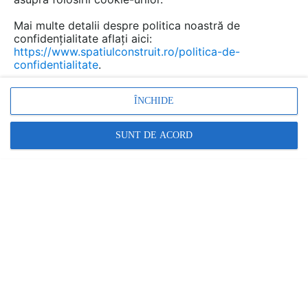
Mai multe detalii despre politica noastră de
confidențialitate aflați aici:
https://www.spatiulconstruit.ro/politica-de-
confidentialitate
.
ÎNCHIDE
SUNT DE ACORD
Profile de protectie din PVC pentru pereti SPM
INTERNATIONAL - GERFLOR GROUP
SONERG MONTAJ
În această gamă:
14 documentații
12 imagini
10 produse