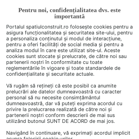
Pentru noi, confidențialitatea dvs. este
FĂ-ȚI CONT
LOGIN
importantă
CUM SE FACE
Portalul spatiulconstruit.ro folosește cookies pentru a
asigura funcționalitatea și securitatea site-ului, pentru
a personaliza conținutul și modul de interacțiune,
pentru a oferi facilități de social media și pentru a
analiza modul în care este utilizat site-ul. Aceste
Deschide filtre
cookies sunt stocate și prelucrate, de către noi sau
partenerii noștri în conformitate cu toate
reglementările în vigoare și toate standardele de
6 game
cu 67 produse în categoria
confidențialitate și securitate actuale.
Plinte, profile, scafe, gratare
Vă rugăm să rețineți că este posibil ca anumite
prelucrări ale datelor dumneavoastră cu caracter
personal să nu necesite consimțământul
dumneavoastră, dar vă puteți exprima acordul cu
privire la prelucrarea realizată de către noi și
partenerii noștri conform descrierii de mai sus
utilizând butonul SUNT DE ACORD de mai jos.
Navigând în continuare, vă exprimați acordul implicit
asupra folosirii cookie-urilor.