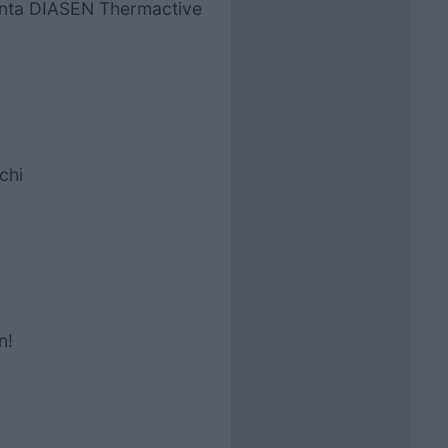
lanta DIASEN Thermactive
chi
n!