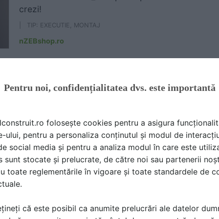
crezi!
| TIP: EXECUTIE, MONTAJ
nZEBshop.ro
Uite cum se monteaza izolatia fonica pentru per
Pentru noi, confidențialitatea dvs. este importantă
| TIP: EXECUTIE, MONTAJ
nZEBshop.ro
lconstruit.ro folosește cookies pentru a asigura funcționalit
e-ului, pentru a personaliza conținutul și modul de interacți
i de social media și pentru a analiza modul în care este utiliza
Șapă termoizolantă ușoară. Uite cum montezi corec
sunt stocate și prelucrate, de către noi sau partenerii noșt
u toate reglementările în vigoare și toate standardele de co
| TIP: EXECUTIE, MONTAJ
ctuale.
nZEBshop.ro
țineți că este posibil ca anumite prelucrări ale datelor du