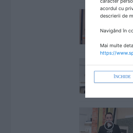
caracter perso
acordul cu priv
descrierii de 
Navigând în con
Mai multe detal
https://www.sp
ÎNCHIDE