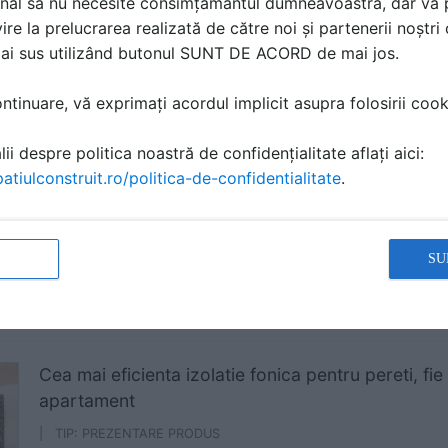
nal să nu necesite consimțământul dumneavoastră, dar vă 
ire la prelucrarea realizată de către noi și partenerii noștr
Nu mai scapi de mucegai... Uite solutia! Iti arat
mai sus utilizând butonul SUNT DE ACORD de mai jos.
el
tinuare, vă exprimați acordul implicit asupra folosirii cooki
| TIP: LUCRARI, PROIECTE
nZEBshop.ro
ii despre politica noastră de confidențialitate aflați aici:
atiulconstruit.ro/politica-de-confidentialitate
.
Izolatie fonica pentru pardoseala sau tavan, fie 
apartament
SU
| TIP: PREZENTARE PRODUS
nZEBshop.ro
Cea mai eficienta izolatie fonica pentru pereti, f
apartament
| TIP: PREZENTARE PRODUS