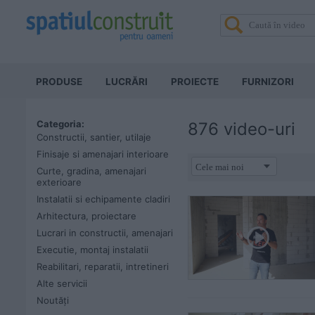
PRODUSE
LUCRĂRI
PROIECTE
FURNIZORI
Categoria:
876 video-uri
Constructii, santier, utilaje
Finisaje si amenajari interioare
Curte, gradina, amenajari
exterioare
Instalatii si echipamente cladiri
Arhitectura, proiectare
Lucrari in constructii, amenajari
Executie, montaj instalatii
Reabilitari, reparatii, intretineri
Alte servicii
Noutăți