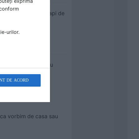
puteți exprima
i conform
am pas cu pas cum scapi de
e-urilor.
ca vorbim de casa sau
NT DE ACORD
ie ca vorbim de casa sau