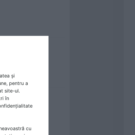
eti de la DANOSA
atea și
une, pentru a
t site-ul.
t + sfaturi utile!
ri în
nfidențialitate
mneavoastră cu