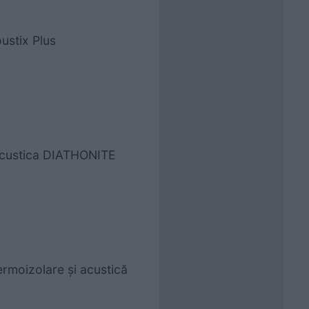
ustix Plus
 acustica DIATHONITE
ermoizolare şi acustică