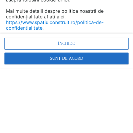
Mai multe detalii despre politica noastră de
Cere ofertă
confidențialitate aflați aici:
https://www.spatiulconstruit.ro/politica-de-
confidentialitate
.
CAT ELECTRIC VISION
Soseaua Pacurari nr. 52, Iasi, jud. Iasi
ÎNCHIDE
Relatii clienti:
0767 216 161
SUNT DE ACORD
arata toate datele de contact
electric-vision.ro
CAT ELECTRIC VISION
Intotdeauna cea mai buna protectie