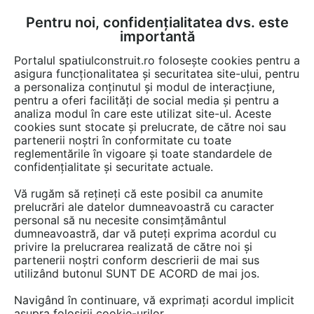
Pentru noi, confidențialitatea dvs. este
FĂ-ȚI CONT
LOGIN
importantă
CUM SE FACE
Portalul spatiulconstruit.ro folosește cookies pentru a
asigura funcționalitatea și securitatea site-ului, pentru
a personaliza conținutul și modul de interacțiune,
pentru a oferi facilități de social media și pentru a
analiza modul în care este utilizat site-ul. Aceste
cookies sunt stocate și prelucrate, de către noi sau
partenerii noștri în conformitate cu toate
reglementările în vigoare și toate standardele de
confidențialitate și securitate actuale.
CAT ELECTRIC VISION
Vă rugăm să rețineți că este posibil ca anumite
prelucrări ale datelor dumneavoastră cu caracter
personal să nu necesite consimțământul
dumneavoastră, dar vă puteți exprima acordul cu
privire la prelucrarea realizată de către noi și
partenerii noștri conform descrierii de mai sus
utilizând butonul SUNT DE ACORD de mai jos.
PREZENTARE
PRODUSE
ARTICOLE
Navigând în continuare, vă exprimați acordul implicit
asupra folosirii cookie-urilor.