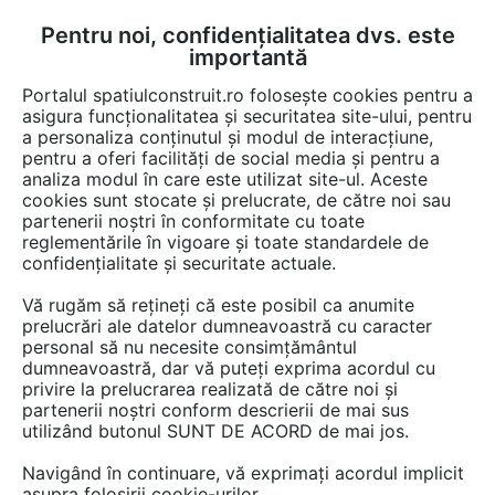
Pentru noi, confidențialitatea dvs. este
FĂ-ȚI CONT
LOGIN
importantă
CUM SE FACE
Portalul spatiulconstruit.ro folosește cookies pentru a
asigura funcționalitatea și securitatea site-ului, pentru
a personaliza conținutul și modul de interacțiune,
pentru a oferi facilități de social media și pentru a
analiza modul în care este utilizat site-ul. Aceste
Video
Ferestre, usi, tamplarie
Benzi, spume etansare tamplarie
EȘTI AICI:
cookies sunt stocate și prelucrate, de către noi sau
partenerii noștri în conformitate cu toate
Banda precomprimata ISO-BLOCO
reglementările în vigoare și toate standardele de
HYBRATEC - utilizare la ferestre
confidențialitate și securitate actuale.
Vă rugăm să rețineți că este posibil ca anumite
95 afisari
prelucrări ale datelor dumneavoastră cu caracter
personal să nu necesite consimțământul
dumneavoastră, dar vă puteți exprima acordul cu
privire la prelucrarea realizată de către noi și
partenerii noștri conform descrierii de mai sus
utilizând butonul SUNT DE ACORD de mai jos.
Navigând în continuare, vă exprimați acordul implicit
asupra folosirii cookie-urilor.