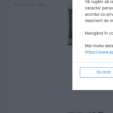
Vă rugăm să re
CE DISCUTĂ LUMEA
caracter perso
acordul cu priv
descrierii de 
Navigând în con
Mai multe detal
https://www.sp
ÎNCHIDE