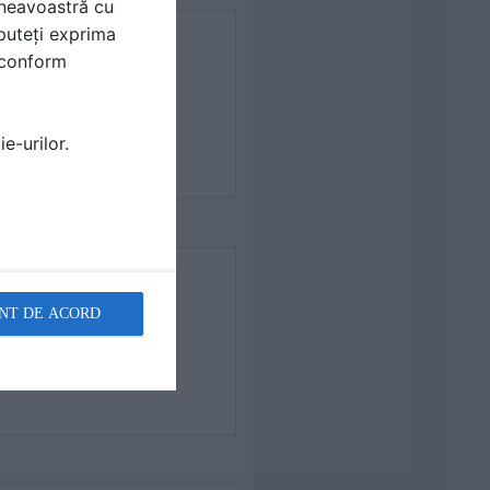
mneavoastră cu
puteți exprima
i conform
e-urilor.
NT DE ACORD
8