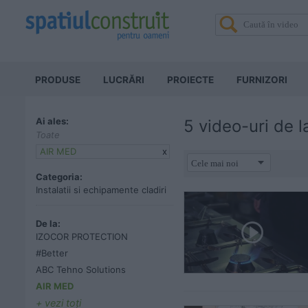
PRODUSE
LUCRĂRI
PROIECTE
FURNIZORI
Ai ales:
5 video-uri de 
Toate
AIR MED
x
Categoria:
Instalatii si echipamente cladiri
De la:
IZOCOR PROTECTION
#Better
ABC Tehno Solutions
AIR MED
vezi toţi