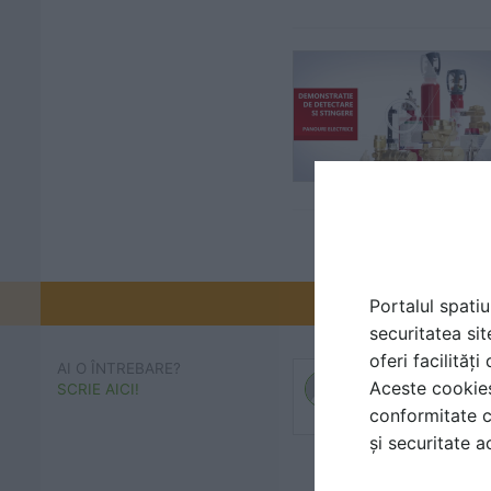
Promovați-v
Portalul spatiu
securitatea sit
oferi facilităț
AI O ÎNTREBARE?
Aceste cookies 
SCRIE AICI!
conformitate c
și securitate a