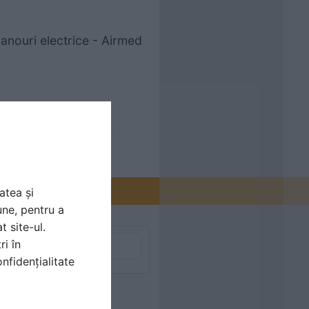
Panouri electrice - Airmed
atea și
une, pentru a
t site-ul.
ri în
nfidențialitate