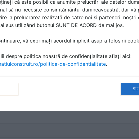
țineți că este posibil ca anumite prelucrări ale datelor du
nal să nu necesite consimțământul dumneavoastră, dar vă 
oferta de pret usi pliante
ire la prelucrarea realizată de către noi și partenerii noștr
SC PROFOSERV SRL
a scris
la data 16 Jun 2026, 13:13
mai sus utilizând butonul SUNT DE ACORD de mai jos.
tinuare, vă exprimați acordul implicit asupra folosirii cooki
La:
Italbox executa la comanda usi pliante pe dimensiuni speciale
ii despre politica noastră de confidențialitate aflați aici:
atiulconstruit.ro/politica-de-confidentialitate
.
Proiectare cap-coada
SU
HelpDesk SpatiulConstruit.ro
a scris
la data 21 Apr 2026, 10:2