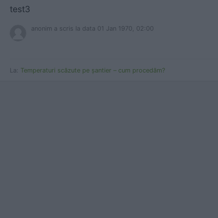
test3
anonim a scris
la data 01 Jan 1970, 02:00
La:
Temperaturi scăzute pe șantier – cum procedăm?