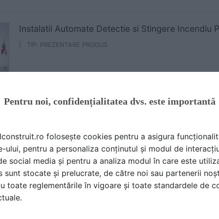
Instalatii Automate Detectie si Stingere Incendiu 
| TIP: PREZENTARE PRODUS
Pentru noi, confidențialitatea dvs. este importantă
ă produsele și serviciile pe SpatiulConstruit.ro!
lconstruit.ro folosește cookies pentru a asigura funcționalit
e-ului, pentru a personaliza conținutul și modul de interacți
i de social media și pentru a analiza modul în care este utiliza
sunt stocate și prelucrate, de către noi sau partenerii noșt
u toate reglementările în vigoare și toate standardele de co
ctuale.