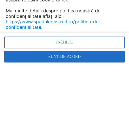
Mai multe detalii despre politica noastră de
confidențialitate aflați aici:
https://www.spatiulconstruit.ro/politica-de-
confidentialitate
.
ÎNCHIDE
Transformare la Domeniile Jidvei - Peste 1000 mp
de terase Premium cu pergole retractabile Sun
SUNT DE ACORD
Leader
| TIP: LUCRARI, PROIECTE
Sun Leader