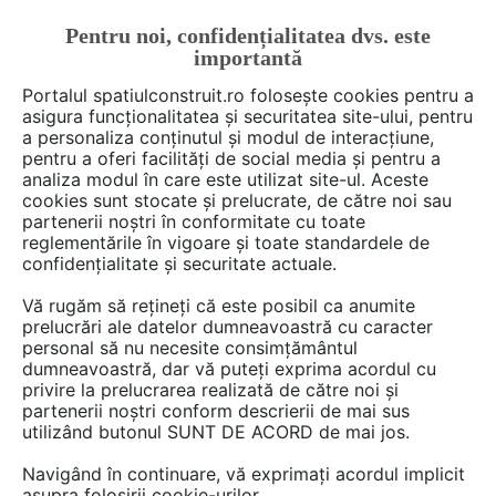
Pentru noi, confidențialitatea dvs. este
FĂ-ȚI CONT
LOGIN
importantă
CUM SE FACE
Portalul spatiulconstruit.ro folosește cookies pentru a
asigura funcționalitatea și securitatea site-ului, pentru
a personaliza conținutul și modul de interacțiune,
pentru a oferi facilități de social media și pentru a
analiza modul în care este utilizat site-ul. Aceste
Deschide filtre
cookies sunt stocate și prelucrate, de către noi sau
partenerii noștri în conformitate cu toate
reglementările în vigoare și toate standardele de
148 video-uri din categoria
Curte,
confidențialitate și securitate actuale.
gradina, amenajari exterioare
Vă rugăm să rețineți că este posibil ca anumite
prelucrări ale datelor dumneavoastră cu caracter
personal să nu necesite consimțământul
1 - 20 din 148
dumneavoastră, dar vă puteți exprima acordul cu
privire la prelucrarea realizată de către noi și
partenerii noștri conform descrierii de mai sus
utilizând butonul SUNT DE ACORD de mai jos.
Navigând în continuare, vă exprimați acordul implicit
asupra folosirii cookie-urilor.