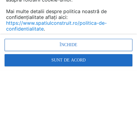
Mai multe detalii despre politica noastră de
confidențialitate aflați aici:
https://www.spatiulconstruit.ro/politica-de-
confidentialitate
.
Sistem de evacuare si adresare publica compact
ÎNCHIDE
EN54-16 - LDA ONE
| TIP: PREZENTARE PRODUS
SUNT DE ACORD
ABC Tehno Solutions