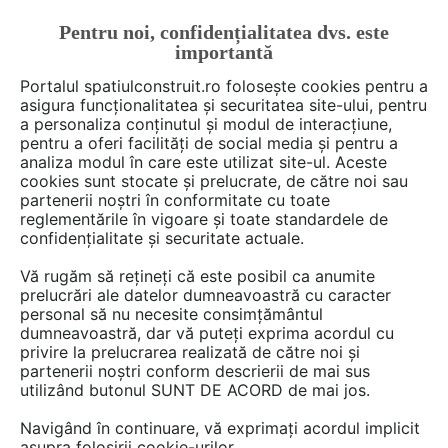
Pentru noi, confidențialitatea dvs. este
FĂ-ȚI CONT
LOGIN
importantă
CUM SE FACE
Portalul spatiulconstruit.ro folosește cookies pentru a
asigura funcționalitatea și securitatea site-ului, pentru
a personaliza conținutul și modul de interacțiune,
pentru a oferi facilități de social media și pentru a
analiza modul în care este utilizat site-ul. Aceste
Deschide filtre
cookies sunt stocate și prelucrate, de către noi sau
partenerii noștri în conformitate cu toate
reglementările în vigoare și toate standardele de
2 video-uri din categoria
Noutăți
confidențialitate și securitate actuale.
Vă rugăm să rețineți că este posibil ca anumite
prelucrări ale datelor dumneavoastră cu caracter
personal să nu necesite consimțământul
dumneavoastră, dar vă puteți exprima acordul cu
privire la prelucrarea realizată de către noi și
partenerii noștri conform descrierii de mai sus
utilizând butonul SUNT DE ACORD de mai jos.
Navigând în continuare, vă exprimați acordul implicit
asupra folosirii cookie-urilor.