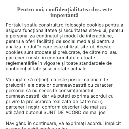
Pentru noi, confidențialitatea dvs. este
FĂ-ȚI CONT
LOGIN
importantă
CUM SE FACE
Portalul spatiulconstruit.ro folosește cookies pentru a
asigura funcționalitatea și securitatea site-ului, pentru
a personaliza conținutul și modul de interacțiune,
pentru a oferi facilități de social media și pentru a
analiza modul în care este utilizat site-ul. Aceste
Deschide filtre
cookies sunt stocate și prelucrate, de către noi sau
partenerii noștri în conformitate cu toate
reglementările în vigoare și toate standardele de
1 video-uri de la
#Better
confidențialitate și securitate actuale.
Vă rugăm să rețineți că este posibil ca anumite
prelucrări ale datelor dumneavoastră cu caracter
personal să nu necesite consimțământul
dumneavoastră, dar vă puteți exprima acordul cu
privire la prelucrarea realizată de către noi și
partenerii noștri conform descrierii de mai sus
utilizând butonul SUNT DE ACORD de mai jos.
Navigând în continuare, vă exprimați acordul implicit
asupra folosirii cookie-urilor.