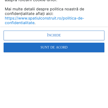
Mai multe detalii despre politica noastră de
confidențialitate aflați aici:
https://www.spatiulconstruit.ro/politica-de-
confidentialitate
.
Bulina rosie pentru cladiri cu rism seismic - prima
ÎNCHIDE
parte
| TIP: INTERVIU, REPORTAJ
SUNT DE ACORD
#Better
Promovați-vă produsele și serviciile pe
SpatiulConstruit.ro!
Ai o întrebare?
Scrie aici!