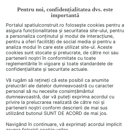
Pentru noi, confidențialitatea dvs. este
FĂ-ȚI CONT
LOGIN
importantă
CUM SE FACE
Portalul spatiulconstruit.ro folosește cookies pentru a
asigura funcționalitatea și securitatea site-ului, pentru
a personaliza conținutul și modul de interacțiune,
pentru a oferi facilități de social media și pentru a
analiza modul în care este utilizat site-ul. Aceste
Deschide filtre
cookies sunt stocate și prelucrate, de către noi sau
partenerii noștri în conformitate cu toate
reglementările în vigoare și toate standardele de
2 video-uri de la
ABC Tehno
confidențialitate și securitate actuale.
Solutions
Vă rugăm să rețineți că este posibil ca anumite
prelucrări ale datelor dumneavoastră cu caracter
personal să nu necesite consimțământul
dumneavoastră, dar vă puteți exprima acordul cu
privire la prelucrarea realizată de către noi și
partenerii noștri conform descrierii de mai sus
utilizând butonul SUNT DE ACORD de mai jos.
Navigând în continuare, vă exprimați acordul implicit
asupra folosirii cookie-urilor.