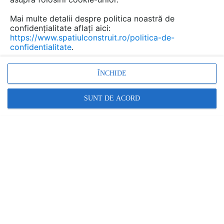
Mai multe detalii despre politica noastră de
confidențialitate aflați aici:
https://www.spatiulconstruit.ro/politica-de-
confidentialitate
.
ÎNCHIDE
Sistem de evacuare si adresare publica compact
EN54-16 - LDA ONE
SUNT DE ACORD
| TIP: PREZENTARE PRODUS
ABC Tehno Solutions