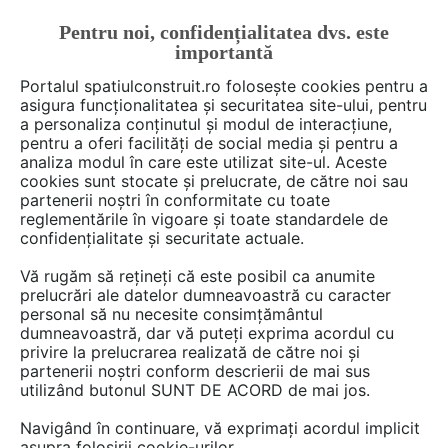
Pentru noi, confidențialitatea dvs. este
FĂ-ȚI CONT
LOGIN
importantă
CUM SE FACE
Portalul spatiulconstruit.ro folosește cookies pentru a
asigura funcționalitatea și securitatea site-ului, pentru
a personaliza conținutul și modul de interacțiune,
pentru a oferi facilități de social media și pentru a
analiza modul în care este utilizat site-ul. Aceste
cookies sunt stocate și prelucrate, de către noi sau
partenerii noștri în conformitate cu toate
Iulian Moraru
reglementările în vigoare și toate standardele de
confidențialitate și securitate actuale.
Vă rugăm să rețineți că este posibil ca anumite
prelucrări ale datelor dumneavoastră cu caracter
DISCUTII
personal să nu necesite consimțământul
dumneavoastră, dar vă puteți exprima acordul cu
privire la prelucrarea realizată de către noi și
2 posturi
partenerii noștri conform descrierii de mai sus
utilizând butonul SUNT DE ACORD de mai jos.
Navigând în continuare, vă exprimați acordul implicit
1 - 2 din 2 posturi
asupra folosirii cookie-urilor.