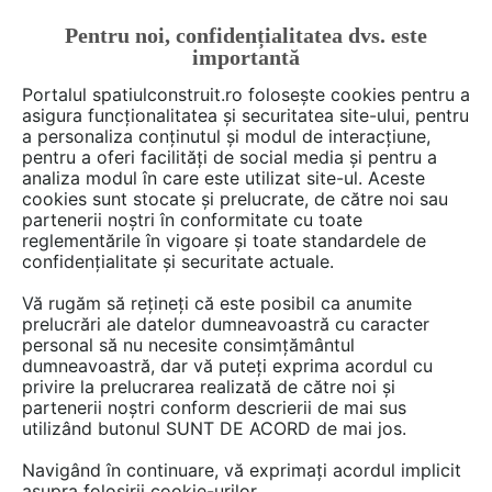
Pentru noi, confidențialitatea dvs. este
FĂ-ȚI CONT
LOGIN
importantă
CUM SE FACE
Portalul spatiulconstruit.ro folosește cookies pentru a
asigura funcționalitatea și securitatea site-ului, pentru
a personaliza conținutul și modul de interacțiune,
pentru a oferi facilități de social media și pentru a
analiza modul în care este utilizat site-ul. Aceste
Deschide filtre
cookies sunt stocate și prelucrate, de către noi sau
partenerii noștri în conformitate cu toate
reglementările în vigoare și toate standardele de
17 ghiduri de arhitectură oar din
confidențialitate și securitate actuale.
categoria
Proiectare de arhitectura
Vă rugăm să rețineți că este posibil ca anumite
prelucrări ale datelor dumneavoastră cu caracter
Aceste ghiduri de arhitectură au fost elaborate de către
personal să nu necesite consimțământul
dumneavoastră, dar vă puteți exprima acordul cu
Grupul de lucru RURAL din cadrul O.A.R.
, pentru a oferi
privire la prelucrarea realizată de către noi și
tuturor celor proiectează, construiesc sau renovează
partenerii noștri conform descrierii de mai sus
instrumentele necesare încadrării în specificul local din
utilizând butonul SUNT DE ACORD de mai jos.
mediul rural. Să construim cu respect pentru moștenirea
Navigând în continuare, vă exprimați acordul implicit
și tradițiile noastre! O inițiativă a Ordinului Arhitecților
asupra folosirii cookie-urilor.