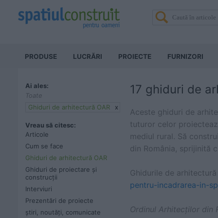
PRODUSE
LUCRĂRI
PROIECTE
FURNIZORI
Ai ales:
17 ghiduri de a
Toate
Ghiduri de arhitectură OAR
x
Aceste ghiduri de arhit
tuturor celor proiecteaz
Vreau să citesc:
Articole
mediul rural. Să construi
Cum se face
din România, sprijinită 
Ghiduri de arhitectură OAR
Ghiduri de proiectare și
Ghidurile de arhitectură 
construcții
pentru-incadrarea-in-spe
Interviuri
Prezentări de proiecte
Ordinul Arhitecților di
știri, noutăți, comunicate