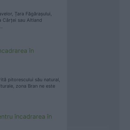
avelor, Țara Făgărașului,
a Cârței sau Altland
..
ncadrarea în
ită pitorescului său natural,
ulturale, zona Bran ne este
ntru încadrarea în