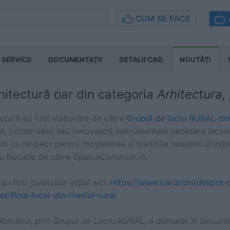
CUM SE FACE
SERVICII
DOCUMENTAŢII
DETALII CAD
NOUTĂȚI
rhitectură oar din categoria
Arhitectura,
ectură au fost elaborate de către
Grupul de lucru RURAL din
ă, construiesc sau renovează instrumentele necesare încadrăr
m cu respect pentru moștenirea și tradițiile noastre! O iniția
cu bucurie de către SpatiulConstruit.ro.
au fost publicate inițial aici:
https://www.oar.archi/despre-o
cificul-local-din-mediul-rural
n România, prin Grupul de Lucru RURAL, a demarat în ianuarie