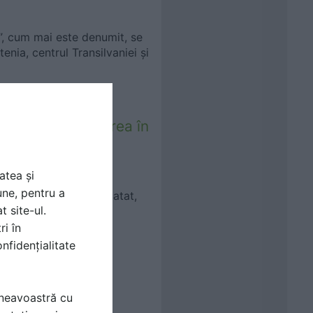
”, cum mai este denumit, se
tenia, centrul Transilvaniei și
ă pentru încadrarea în
atea și
une, pentru a
cate, insuficient exploatat,
t site-ul.
peisaj cultural rural
iul...
ri în
nfidențialitate
încadrarea în
mneavoastră cu