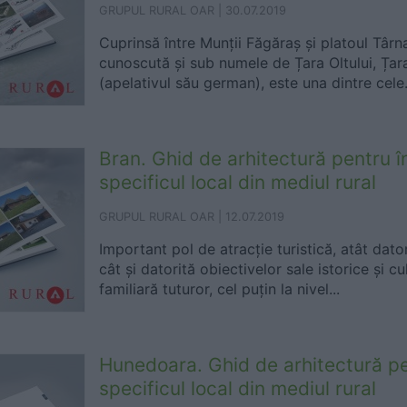
GRUPUL RURAL OAR |
30.07.2019
Cuprinsă între Munții Făgăraș și platoul Târn
cunoscută și sub numele de Țara Oltului, Țar
(apelativul său german), este una dintre cele.
Bran. Ghid de arhitectură pentru î
specificul local din mediul rural
GRUPUL RURAL OAR |
12.07.2019
Important pol de atracție turistică, atât dator
cât și datorită obiectivelor sale istorice și c
familiară tuturor, cel puțin la nivel...
Hunedoara. Ghid de arhitectură pe
specificul local din mediul rural