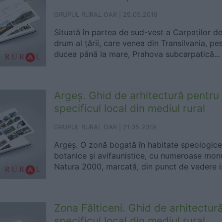
GRUPUL RURAL OAR |
29.05.2019
Situată în partea de sud-vest a Carpaților d
drum al țării, care venea din Transilvania, pes
ducea până la mare, Prahova subcarpatică...
Argeș. Ghid de arhitectură pentru 
specificul local din mediul rural
GRUPUL RURAL OAR |
21.05.2019
Argeș. O zonă bogată în habitate speologice, 
botanice și avifaunistice, cu numeroase monum
Natura 2000, marcată, din punct de vedere ist
Zona Fălticeni. Ghid de arhitectur
specificul local din mediul rural