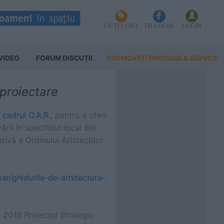
FĂ-ȚI CONT
FB LOGIN
LOGIN
VIDEO
FORUM DISCUŢII
PROMOVAȚI PRODUSE & SERVICII
 proiectare
 cadrul O.A.R.
, pentru a oferi
ii în specificul local din
tivă a Ordinului Arhitecților
ar/ghidurile-de-arhitectura-
 2016 Proiectul Strategic