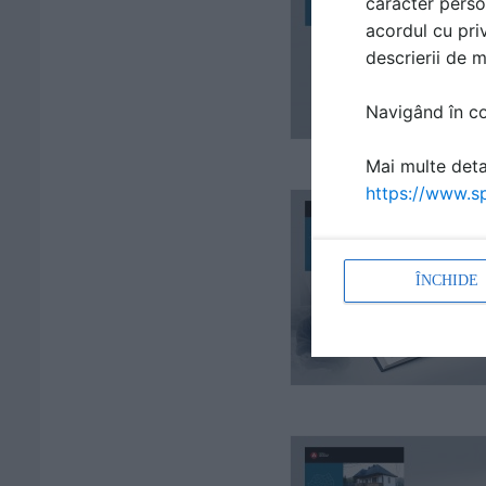
caracter perso
acordul cu priv
descrierii de 
Navigând în con
Mai multe detal
https://www.sp
ÎNCHIDE