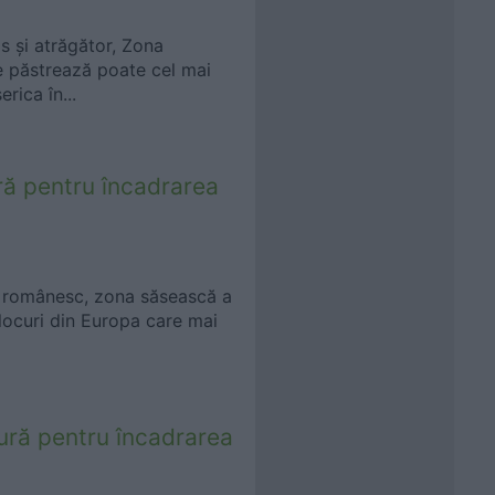
s și atrăgător, Zona
re păstrează poate cel mai
rica în...
ră pentru încadrarea
ul românesc, zona săsească a
 locuri din Europa care mai
tură pentru încadrarea