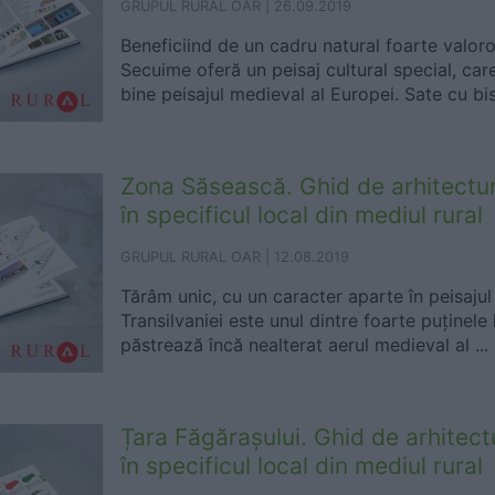
GRUPUL RURAL OAR |
26.09.2019
Beneficiind de un cadru natural foarte valoro
Secuime oferă un peisaj cultural special, ca
bine peisajul medieval al Europei. Sate cu bise
Zona Săsească. Ghid de arhitectu
în specificul local din mediul rural
GRUPUL RURAL OAR |
12.08.2019
Tărâm unic, cu un caracter aparte în peisaj
Transilvaniei este unul dintre foarte puținele
păstrează încă nealterat aerul medieval al ...
Țara Făgărașului. Ghid de arhitec
în specificul local din mediul rural