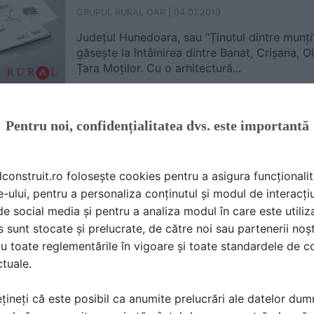
GRUPUL RURAL OAR |
04.07.2019
Județul Hunedoara, sau “Ținutul dintre munți
găsește la întâlnirea dintre Banat, Crișana, Ol
Țara Moților. Cu o arhitectură...
Pentru noi, confidențialitatea dvs. este importantă
Caraș-Severin. Ghid de arhitectur
specificul local din mediul rural
GRUPUL RURAL OAR |
20.06.2019
lconstruit.ro folosește cookies pentru a asigura funcționalit
e-ului, pentru a personaliza conținutul și modul de interacți
Cu un potențial turistic însemnat, dar, din pa
i de social media și pentru a analiza modul în care este utiliza
județul Caraș-Severin este caracterizat de un 
dominat de simbioza așezărilor umane cu med
sunt stocate și prelucrate, de către noi sau partenerii noșt
u toate reglementările în vigoare și toate standardele de co
ctuale.
Timiș. Ghid de arhitectură pentru 
țineți că este posibil ca anumite prelucrări ale datelor du
specificul local din mediul rural