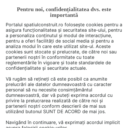
Pentru noi, confidențialitatea dvs. este
FĂ-ȚI CONT
LOGIN
importantă
CUM SE FACE
Portalul spatiulconstruit.ro folosește cookies pentru a
asigura funcționalitatea și securitatea site-ului, pentru
a personaliza conținutul și modul de interacțiune,
pentru a oferi facilități de social media și pentru a
analiza modul în care este utilizat site-ul. Aceste
Deschide filtre
cookies sunt stocate și prelucrate, de către noi sau
partenerii noștri în conformitate cu toate
reglementările în vigoare și toate standardele de
235 știri, noutăți, comunicate din
confidențialitate și securitate actuale.
categoria
Arhitectura, proiectare
Vă rugăm să rețineți că este posibil ca anumite
prelucrări ale datelor dumneavoastră cu caracter
personal să nu necesite consimțământul
1 - 30 din 235
dumneavoastră, dar vă puteți exprima acordul cu
privire la prelucrarea realizată de către noi și
partenerii noștri conform descrierii de mai sus
utilizând butonul SUNT DE ACORD de mai jos.
Navigând în continuare, vă exprimați acordul implicit
asupra folosirii cookie-urilor.