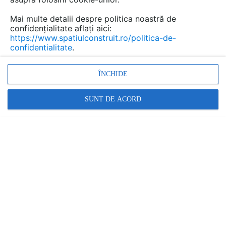
Mai multe detalii despre politica noastră de
confidențialitate aflați aici:
https://www.spatiulconstruit.ro/politica-de-
confidentialitate
.
ÎNCHIDE
SUNT DE ACORD
X Architecture & Engineering la ICONIC
AWARDS 2025: Winner pentru One Verdi
Park și Yacht Kid
X Architecture & Engineering |
07.10.2025
În cadrul ediției din acest an, X Architecture &
Engineering a fost distinsă cu titlul WINNER pentru
două proiecte de referință: One Verdi Park ,