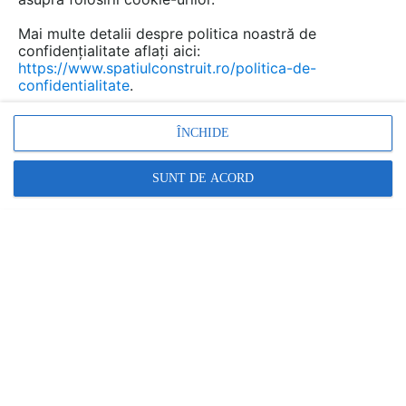
Mai multe detalii despre politica noastră de
confidențialitate aflați aici:
https://www.spatiulconstruit.ro/politica-de-
confidentialitate
.
ÎNCHIDE
SUNT DE ACORD
Arh. Daniela Maier, curator BATRA:
promovarea valorilor va face nonvaloarea
să se autoexcludă. INTERVIU
SPATIULCONSTRUIT
|
21.09.2023
Daniela Maier este arhitect practicant, președinte al
Ordinului Arhitecților din România filiala Transilvania și
curator al Bienalei de Arhitectură Transilvania -
BATRA. A lucrat, de-a lungul...