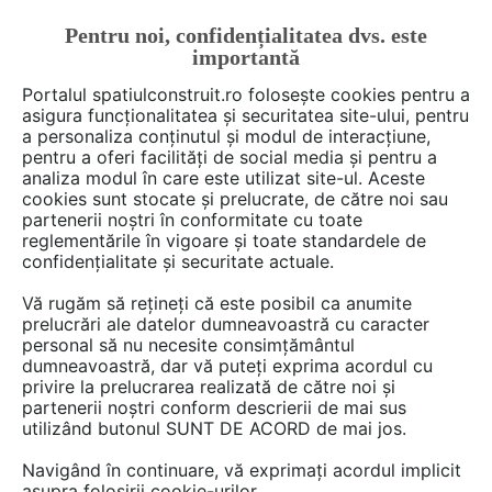
Pentru noi, confidențialitatea dvs. este
FĂ-ȚI CONT
LOGIN
importantă
CUM SE FACE
Portalul spatiulconstruit.ro folosește cookies pentru a
asigura funcționalitatea și securitatea site-ului, pentru
a personaliza conținutul și modul de interacțiune,
pentru a oferi facilități de social media și pentru a
analiza modul în care este utilizat site-ul. Aceste
Deschide filtre
cookies sunt stocate și prelucrate, de către noi sau
partenerii noștri în conformitate cu toate
reglementările în vigoare și toate standardele de
3 interviuri din categoria
Arhitectura,
confidențialitate și securitate actuale.
proiectare
Vă rugăm să rețineți că este posibil ca anumite
prelucrări ale datelor dumneavoastră cu caracter
personal să nu necesite consimțământul
dumneavoastră, dar vă puteți exprima acordul cu
privire la prelucrarea realizată de către noi și
partenerii noștri conform descrierii de mai sus
utilizând butonul SUNT DE ACORD de mai jos.
Navigând în continuare, vă exprimați acordul implicit
asupra folosirii cookie-urilor.