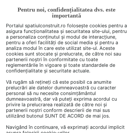
Pentru noi, confidențialitatea dvs. este
FĂ-ȚI CONT
LOGIN
importantă
CUM SE FACE
Portalul spatiulconstruit.ro folosește cookies pentru a
asigura funcționalitatea și securitatea site-ului, pentru
a personaliza conținutul și modul de interacțiune,
pentru a oferi facilități de social media și pentru a
analiza modul în care este utilizat site-ul. Aceste
Deschide filtre
cookies sunt stocate și prelucrate, de către noi sau
partenerii noștri în conformitate cu toate
reglementările în vigoare și toate standardele de
149 materiale din categoria
Baie
confidențialitate și securitate actuale.
rezidentiala
Vă rugăm să rețineți că este posibil ca anumite
prelucrări ale datelor dumneavoastră cu caracter
personal să nu necesite consimțământul
30 - 60 din 149
dumneavoastră, dar vă puteți exprima acordul cu
privire la prelucrarea realizată de către noi și
partenerii noștri conform descrierii de mai sus
utilizând butonul SUNT DE ACORD de mai jos.
Navigând în continuare, vă exprimați acordul implicit
asupra folosirii cookie-urilor.