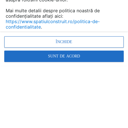
Mai multe detalii despre politica noastră de
confidențialitate aflați aici:
https://www.spatiulconstruit.ro/politica-de-
confidentialitate
.
ÎNCHIDE
SUNT DE ACORD
Băi mici, dar cu design deosebit
SPATIULCONSTRUIT
|
27.07.2020
Daca va ganditi sa reamenajati o baie mica si va
simtiti dezorientati, va propunem o serie de imagini
menite sa va inspire si sa va ajute in a alege solutii
practice cu un design deosebit.