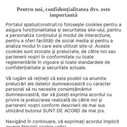
Pentru noi, confidențialitatea dvs. este
FĂ-ȚI CONT
LOGIN
importantă
CUM SE FACE
Portalul spatiulconstruit.ro folosește cookies pentru a
asigura funcționalitatea și securitatea site-ului, pentru
a personaliza conținutul și modul de interacțiune,
pentru a oferi facilități de social media și pentru a
analiza modul în care este utilizat site-ul. Aceste
Deschide filtre
cookies sunt stocate și prelucrate, de către noi sau
partenerii noștri în conformitate cu toate
reglementările în vigoare și toate standardele de
2 sos, designer din categoria
Baie
confidențialitate și securitate actuale.
rezidentiala
Vă rugăm să rețineți că este posibil ca anumite
prelucrări ale datelor dumneavoastră cu caracter
Visezi la interioare funcționale și fabuloase? Ai nevoie
personal să nu necesite consimțământul
dumneavoastră, dar vă puteți exprima acordul cu
uneori de un sfat, de o idee, de un ochi format? Trimite-
privire la prelucrarea realizată de către noi și
ne întrebările tale la adresa
office@spatiulconstruit.ro
și
partenerii noștri conform descrierii de mai sus
îți facem legătura cu profesioniști din domeniul
utilizând butonul SUNT DE ACORD de mai jos.
designului și al amenajărilor interioare, care te vor ajuta
Navigând în continuare, vă exprimați acordul implicit
să iei cele mai bune decizii pentru casa ta.
asupra folosirii cookie-urilor.