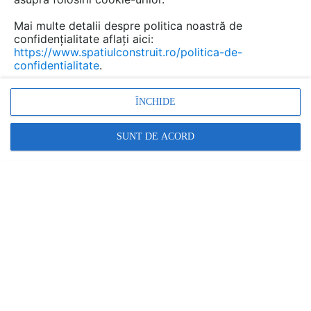
Mai multe detalii despre politica noastră de
confidențialitate aflați aici:
https://www.spatiulconstruit.ro/politica-de-
confidentialitate
.
ÎNCHIDE
SUNT DE ACORD
Cum combin armonios mai multe tipuri de
plăci ceramice într-o încăpere? SOS,