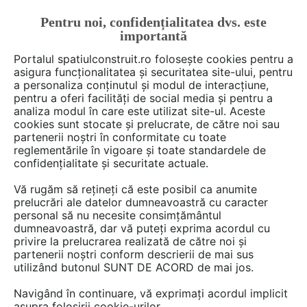
Pentru noi, confidențialitatea dvs. este
FĂ-ȚI CONT
LOGIN
importantă
CUM SE FACE
Portalul spatiulconstruit.ro folosește cookies pentru a
asigura funcționalitatea și securitatea site-ului, pentru
a personaliza conținutul și modul de interacțiune,
pentru a oferi facilități de social media și pentru a
analiza modul în care este utilizat site-ul. Aceste
De citit
Articole
Baie rezidentiala
EȘTI AICI:
cookies sunt stocate și prelucrate, de către noi sau
Rigole pentru duş Geberit -
partenerii noștri în conformitate cu toate
reglementările în vigoare și toate standardele de
soluție de design pentru
confidențialitate și securitate actuale.
perete
Vă rugăm să rețineți că este posibil ca anumite
prelucrări ale datelor dumneavoastră cu caracter
personal să nu necesite consimțământul
Rigolele pentru duş Geberit din seria CleanLine
dumneavoastră, dar vă puteți exprima acordul cu
privire la prelucrarea realizată de către noi și
fac o bună impresie nu doar din punct de
partenerii noștri conform descrierii de mai sus
vedere estetic, ci şi prin uşurinţa de curăţare.
utilizând butonul SUNT DE ACORD de mai jos.
Spre deosebire de rigolele pentru duş
Navigând în continuare, vă exprimați acordul implicit
obişnuite, suprafaţa de scurgere deschisă
asupra folosirii cookie-urilor.