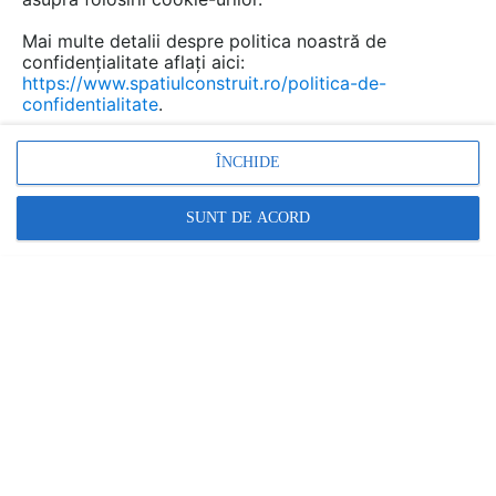
previne acumularea de impurităţi sau bacterii.
Mai multe detalii despre politica noastră de
confidențialitate aflați aici:
https://www.spatiulconstruit.ro/politica-de-
confidentialitate
.
ÎNCHIDE
SUNT DE ACORD
Curăţenie simplă
Suprafaţă de scurgere deschisă: fără depuneri
ascunse
Capac manevrabil: poate fi deschis uşor şi comod