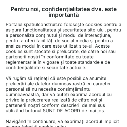
Pentru noi, confidențialitatea dvs. este
FĂ-ȚI CONT
LOGIN
importantă
CUM SE FACE
Portalul spatiulconstruit.ro folosește cookies pentru a
asigura funcționalitatea și securitatea site-ului, pentru
a personaliza conținutul și modul de interacțiune,
pentru a oferi facilități de social media și pentru a
analiza modul în care este utilizat site-ul. Aceste
Game de produse
Plafoane, tavane suspendate
Termoizolatii, iz
EȘTI AICI:
cookies sunt stocate și prelucrate, de către noi sau
partenerii noștri în conformitate cu toate
reglementările în vigoare și toate standardele de
confidențialitate și securitate actuale.
Vă rugăm să rețineți că este posibil ca anumite
prelucrări ale datelor dumneavoastră cu caracter
personal să nu necesite consimțământul
dumneavoastră, dar vă puteți exprima acordul cu
privire la prelucrarea realizată de către noi și
partenerii noștri conform descrierii de mai sus
utilizând butonul SUNT DE ACORD de mai jos.
Navigând în continuare, vă exprimați acordul implicit
asupra folosirii cookie-urilor.