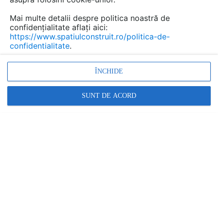
Mai multe detalii despre politica noastră de
confidențialitate aflați aici:
Vata minerala URSA pentru
https://www.spatiulconstruit.ro/politica-de-
tavane suspendate
confidentialitate
.
Marca:
PRODUS FURNIZAT DE:
ÎNCHIDE
URSA ROMANIA
SUNT DE ACORD
Vezi profil furnizor
Cere ofertă
Contactează
Descriere
Documentaţii (13)
Video (2)
Articole (15)
Placi din vata minerala de sticla - URSA
GLASSWOOL TWP 1