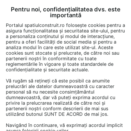
Pentru noi, confidențialitatea dvs. este
FĂ-ȚI CONT
LOGIN
importantă
CUM SE FACE
Portalul spatiulconstruit.ro folosește cookies pentru a
asigura funcționalitatea și securitatea site-ului, pentru
a personaliza conținutul și modul de interacțiune,
pentru a oferi facilități de social media și pentru a
analiza modul în care este utilizat site-ul. Aceste
cookies sunt stocate și prelucrate, de către noi sau
partenerii noștri în conformitate cu toate
reglementările în vigoare și toate standardele de
confidențialitate și securitate actuale.
Vă rugăm să rețineți că este posibil ca anumite
prelucrări ale datelor dumneavoastră cu caracter
URSA ROMANIA
personal să nu necesite consimțământul
Termoizolații pentru un mâine mai bun
dumneavoastră, dar vă puteți exprima acordul cu
privire la prelucrarea realizată de către noi și
partenerii noștri conform descrierii de mai sus
utilizând butonul SUNT DE ACORD de mai jos.
Navigând în continuare, vă exprimați acordul implicit
asupra folosirii cookie-urilor.