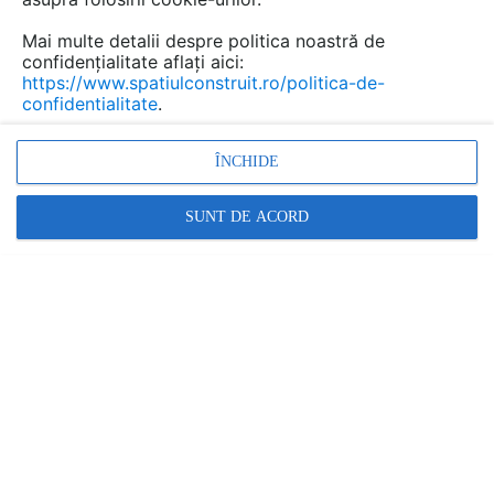
Mai multe detalii despre politica noastră de
confidențialitate aflați aici:
https://www.spatiulconstruit.ro/politica-de-
confidentialitate
.
ÎNCHIDE
SUNT DE ACORD
Zona Subcarpatica Buzau - Ghid de arhitectura
pentru incadrarea in specificul local din mediul rural
| GHID DE ARHITECTURĂ | 98 P | LIMBA: RO
GRUPUL RURAL OAR