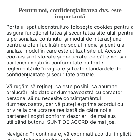
Pentru noi, confidențialitatea dvs. este
FĂ-ȚI CONT
LOGIN
importantă
CUM SE FACE
Portalul spatiulconstruit.ro folosește cookies pentru a
asigura funcționalitatea și securitatea site-ului, pentru
a personaliza conținutul și modul de interacțiune,
pentru a oferi facilități de social media și pentru a
analiza modul în care este utilizat site-ul. Aceste
Deschide filtre
cookies sunt stocate și prelucrate, de către noi sau
partenerii noștri în conformitate cu toate
reglementările în vigoare și toate standardele de
19 Ghiduri de arhitectură
confidențialitate și securitate actuale.
Vă rugăm să rețineți că este posibil ca anumite
prelucrări ale datelor dumneavoastră cu caracter
personal să nu necesite consimțământul
dumneavoastră, dar vă puteți exprima acordul cu
privire la prelucrarea realizată de către noi și
partenerii noștri conform descrierii de mai sus
utilizând butonul SUNT DE ACORD de mai jos.
Navigând în continuare, vă exprimați acordul implicit
asupra folosirii cookie-urilor.