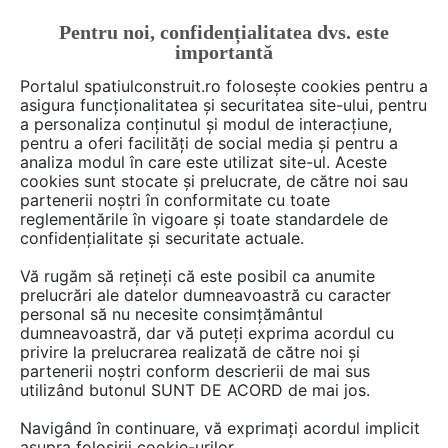
Pentru noi, confidențialitatea dvs. este
FĂ-ȚI CONT
LOGIN
importantă
CUM SE FACE
Portalul spatiulconstruit.ro folosește cookies pentru a
asigura funcționalitatea și securitatea site-ului, pentru
a personaliza conținutul și modul de interacțiune,
pentru a oferi facilități de social media și pentru a
analiza modul în care este utilizat site-ul. Aceste
cookies sunt stocate și prelucrate, de către noi sau
partenerii noștri în conformitate cu toate
SC PROFOSERV SRL
reglementările în vigoare și toate standardele de
confidențialitate și securitate actuale.
Vă rugăm să rețineți că este posibil ca anumite
prelucrări ale datelor dumneavoastră cu caracter
DISCUTII
personal să nu necesite consimțământul
dumneavoastră, dar vă puteți exprima acordul cu
privire la prelucrarea realizată de către noi și
1 post
partenerii noștri conform descrierii de mai sus
utilizând butonul SUNT DE ACORD de mai jos.
Navigând în continuare, vă exprimați acordul implicit
1 - 1 din 1 post
asupra folosirii cookie-urilor.