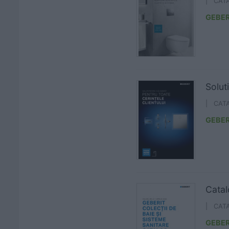
| CAT
GEBER
Solut
| CAT
GEBER
Catal
| CAT
GEBER