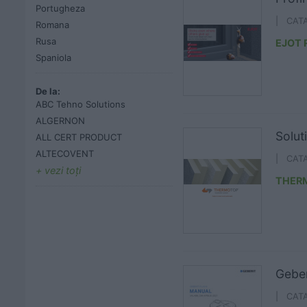
Portugheza
| CAT
Romana
Rusa
EJOT
Spaniola
De la:
ABC Tehno Solutions
ALGERNON
Solut
ALL CERT PRODUCT
ALTECOVENT
| CAT
vezi toţi
THER
Geber
| CAT