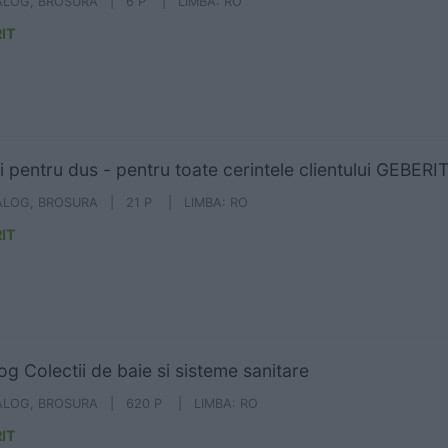
ALOG, BROSURA | 6 P | LIMBA: RO
IT
ii pentru dus - pentru toate cerintele clientului GEBERI
ALOG, BROSURA | 21 P | LIMBA: RO
IT
og Colectii de baie si sisteme sanitare
ALOG, BROSURA | 620 P | LIMBA: RO
IT