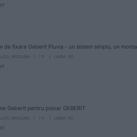
IT
m de fixare Geberit Pluvia - un sistem simplu, un mont
ALOG, BROSURA | 7 P | LIMBA: RO
IT
me Geberit pentru pisoar GEBERIT
ALOG, BROSURA | 7 P | LIMBA: RO
IT