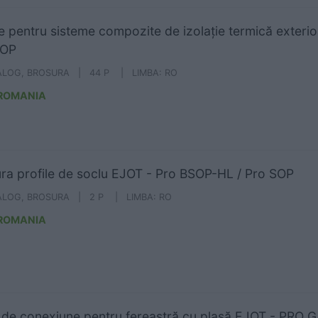
le pentru sisteme compozite de izolație termică exter
SOP
ALOG, BROSURA | 44 P | LIMBA: RO
 ROMANIA
ra profile de soclu EJOT - Pro BSOP-HL / Pro SOP
ALOG, BROSURA | 2 P | LIMBA: RO
 ROMANIA
l de conexiune pentru fereastră cu plasă EJOT - PRO