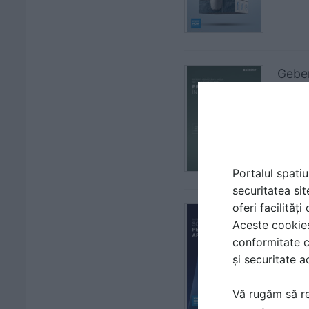
Geber
| CAT
GEBER
Portalul spatiu
securitatea sit
oferi facilităț
Siste
Aceste cookies 
| CAT
conformitate c
GEBER
și securitate a
Vă rugăm să re