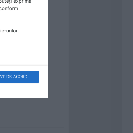
puteți exprima
i conform
e-urilor.
NT DE ACORD