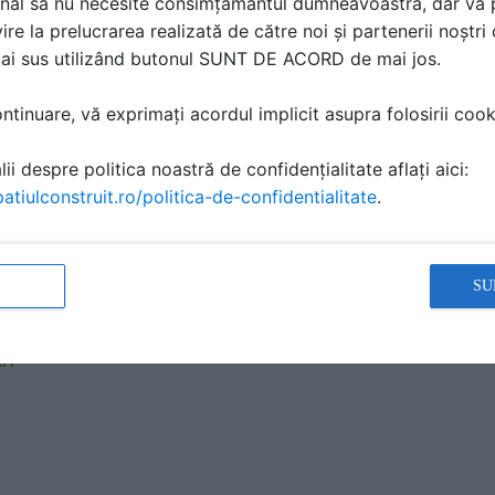
nal să nu necesite consimțământul dumneavoastră, dar vă 
ire la prelucrarea realizată de către noi și partenerii noștr
mai sus utilizând butonul SUNT DE ACORD de mai jos.
m de instalare Geberit GEBERIT - Duofix
ALOG, BROSURA | 5 P | LIMBA: RO
tinuare, vă exprimați acordul implicit asupra folosirii cooki
IT
ii despre politica noastră de confidențialitate aflați aici:
atiulconstruit.ro/politica-de-confidentialitate
.
m WC Geberit GEBERIT - DuoFresh
SU
ALOG, BROSURA | 2 P | LIMBA: RO
IT