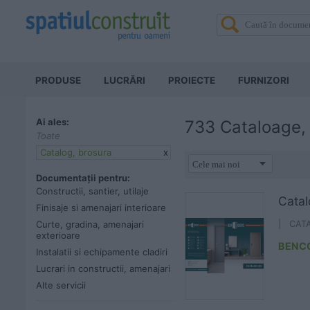
PRODUSE
LUCRĂRI
PROIECTE
FURNIZORI
Ai ales:
733 Cataloage, 
Toate
Catalog, brosura
x
Documentații pentru:
Constructii, santier, utilaje
Cata
Finisaje si amenajari interioare
Curte, gradina, amenajari
| CAT
exterioare
BENC
Instalatii si echipamente cladiri
Lucrari in constructii, amenajari
Alte servicii