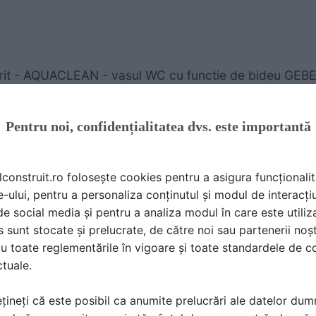
it - AQUACLEAN - vasul WC cu functie de bideu GEBE
ALOG, BROSURA | 28 P | LIMBA: RO
IT
Pentru noi, confidențialitatea dvs. este importantă
lconstruit.ro folosește cookies pentru a asigura funcționalit
e-ului, pentru a personaliza conținutul și modul de interacți
i de social media și pentru a analiza modul în care este utiliza
me de instalare Geberit - solutia potrivita pentru fieca
sunt stocate și prelucrate, de către noi sau partenerii noșt
ALOG, BROSURA | 35 P | LIMBA: RO
u toate reglementările în vigoare și toate standardele de co
IT
ctuale.
țineți că este posibil ca anumite prelucrări ale datelor du