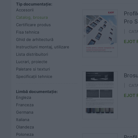
Tip documentație:
Accesorii
Profi
Catalog, brosura
Pro 
Certificare produs
| CAT
Fisa tehnica
Ghid de arhitectură
EJOT
Instructiuni montaj, utilizare
Lista distribuitori
Lucrari, proiecte
Paletare si texturi
Brosu
Specificații tehnice
| CAT
Limbă documentație:
EJOT
Engleza
Franceza
Germana
Italiana
Olandeza
Poloneza
Profi