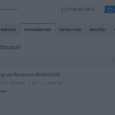
CUM SE FACE
SERVICII
DOCUMENTAŢII
DETALII CAD
NOUTĂȚI
brosuri
1
log usi Bendoors BENDOORS
ALOG, BROSURA | 8 P | LIMBA: RO
OMP