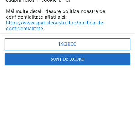
Mai multe detalii despre politica noastră de
confidențialitate aflați aici:
https://www.spatiulconstruit.ro/politica-de-
confidentialitate
.
ÎNCHIDE
SUNT DE ACORD
Colectii placi de portelan extrudat Frontek
| CATALOG, BROSURA | 7 P | LIMBA: EN, SP
GEPLAST