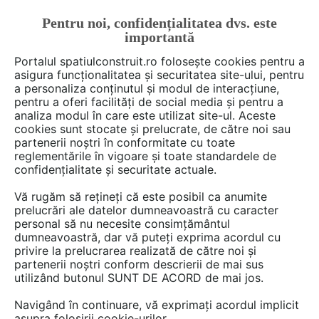
Pentru noi, confidențialitatea dvs. este
FĂ-ȚI CONT
LOGIN
importantă
CUM SE FACE
Portalul spatiulconstruit.ro folosește cookies pentru a
asigura funcționalitatea și securitatea site-ului, pentru
a personaliza conținutul și modul de interacțiune,
pentru a oferi facilități de social media și pentru a
analiza modul în care este utilizat site-ul. Aceste
Deschide filtre
cookies sunt stocate și prelucrate, de către noi sau
partenerii noștri în conformitate cu toate
reglementările în vigoare și toate standardele de
56 documentații în limba
Spaniola
confidențialitate și securitate actuale.
Vă rugăm să rețineți că este posibil ca anumite
1 - 20 din 56
prelucrări ale datelor dumneavoastră cu caracter
personal să nu necesite consimțământul
dumneavoastră, dar vă puteți exprima acordul cu
privire la prelucrarea realizată de către noi și
partenerii noștri conform descrierii de mai sus
utilizând butonul SUNT DE ACORD de mai jos.
Navigând în continuare, vă exprimați acordul implicit
asupra folosirii cookie-urilor.