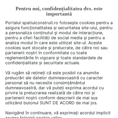
Pentru noi, confidențialitatea dvs. este
FĂ-ȚI CONT
LOGIN
importantă
CUM SE FACE
Portalul spatiulconstruit.ro folosește cookies pentru a
asigura funcționalitatea și securitatea site-ului, pentru
a personaliza conținutul și modul de interacțiune,
pentru a oferi facilități de social media și pentru a
analiza modul în care este utilizat site-ul. Aceste
Deschide filtre
cookies sunt stocate și prelucrate, de către noi sau
partenerii noștri în conformitate cu toate
reglementările în vigoare și toate standardele de
34 documentații în limba
Croata
confidențialitate și securitate actuale.
Vă rugăm să rețineți că este posibil ca anumite
1 - 20 din 34
prelucrări ale datelor dumneavoastră cu caracter
personal să nu necesite consimțământul
dumneavoastră, dar vă puteți exprima acordul cu
privire la prelucrarea realizată de către noi și
partenerii noștri conform descrierii de mai sus
utilizând butonul SUNT DE ACORD de mai jos.
Navigând în continuare, vă exprimați acordul implicit
asupra folosirii cookie-urilor.