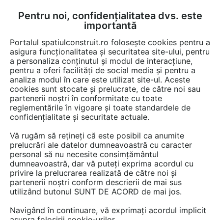
Pentru noi, confidențialitatea dvs. este
FĂ-ȚI CONT
LOGIN
importantă
CUM SE FACE
Portalul spatiulconstruit.ro folosește cookies pentru a
asigura funcționalitatea și securitatea site-ului, pentru
a personaliza conținutul și modul de interacțiune,
pentru a oferi facilități de social media și pentru a
analiza modul în care este utilizat site-ul. Aceste
cookies sunt stocate și prelucrate, de către noi sau
partenerii noștri în conformitate cu toate
GEBERIT
reglementările în vigoare și toate standardele de
confidențialitate și securitate actuale.
Vă rugăm să rețineți că este posibil ca anumite
prelucrări ale datelor dumneavoastră cu caracter
personal să nu necesite consimțământul
dumneavoastră, dar vă puteți exprima acordul cu
privire la prelucrarea realizată de către noi și
partenerii noștri conform descrierii de mai sus
PREZENTARE
PRODUSE
ARTICOLE
utilizând butonul SUNT DE ACORD de mai jos.
Navigând în continuare, vă exprimați acordul implicit
asupra folosirii cookie-urilor.