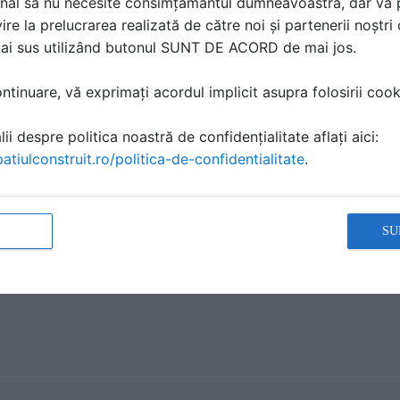
nal să nu necesite consimțământul dumneavoastră, dar vă 
ire la prelucrarea realizată de către noi și partenerii noștr
mai sus utilizând butonul SUNT DE ACORD de mai jos.
i mobili fonoizolant TABIEXPERT - TX-87
A TEHNICA | 8 P | LIMBA: RO
tinuare, vă exprimați acordul implicit asupra folosirii cooki
ii despre politica noastră de confidențialitate aflați aici:
atiulconstruit.ro/politica-de-confidentialitate
.
i mobili fonoizolant TABIEXPERT - TX-70
SU
A TEHNICA | 8 P | LIMBA: RO