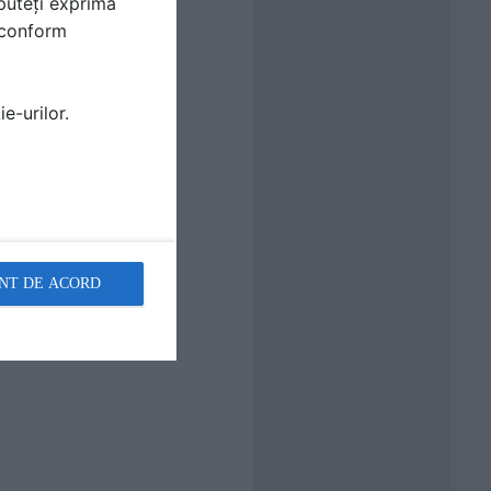
puteți exprima
i conform
e-urilor.
NT DE ACORD