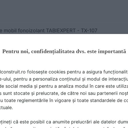
e mobil fonoizolant TABIEXPERT - TX-107
A TEHNICA | 8 P | LIMBA: RO
Pentru noi, confidențialitatea dvs. este importantă
lconstruit.ro folosește cookies pentru a asigura funcționalit
e-ului, pentru a personaliza conținutul și modul de interacți
i de social media și pentru a analiza modul în care este utiliza
i mobili fonoizolant TABIEXPERT - TX87 - ACOUSTIC
sunt stocate și prelucrate, de către noi sau partenerii noșt
A TEHNICA | 8 P | LIMBA: RO
u toate reglementările în vigoare și toate standardele de co
ctuale.
țineți că este posibil ca anumite prelucrări ale datelor du