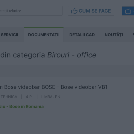
CUM SE FACE
SERVICII
DOCUMENTAŢII
DETALII CAD
NOUTĂȚI
 din categoria
Birouri - office
m Bose videobar BOSE - Bose videobar VB1
A TEHNICA | 4 P | LIMBA: EN
dio - Bose in Romania