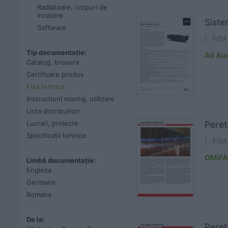
Radiatoare, corpuri de
incalzire
Siste
Software
| FIS
Tip documentație:
All Au
Catalog, brosura
Certificare produs
Fisa tehnica
Instructiuni montaj, utilizare
Lista distribuitori
Lucrari, proiecte
Peret
Specificații tehnice
| FIS
OMIFA
Limbă documentație:
Engleza
Germana
Romana
De la:
Peret