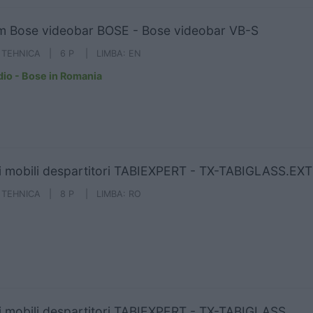
m Bose videobar BOSE - Bose videobar VB-S
A TEHNICA | 6 P | LIMBA: EN
dio - Bose in Romania
i mobili despartitori TABIEXPERT - TX-TABIGLASS.EXT
A TEHNICA | 8 P | LIMBA: RO
i mobili despartitori TABIEXPERT - TX-TABIGLASS