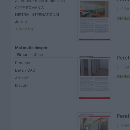
All Audio - Bose in Romania
CYPE ROMANIA
| FIS
HISTRIA INTERNATIONAL
OMIFA
Jetrun
vezi toţi
Mai multe despre:
Birouri - office
Peret
Produse
| FIS
Detalii CAD
OMIFA
Articole
Discutii
Peret
| FIS