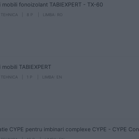
i mobili fonoizolant TABIEXPERT - TX-60
A TEHNICA | 8 P | LIMBA: RO
i mobili TABIEXPERT
A TEHNICA | 1 P | LIMBA: EN
atie CYPE pentru imbinari complexe CYPE - CYPE Con