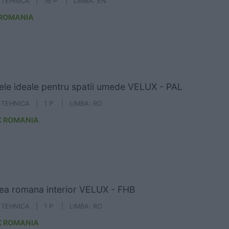
A TEHNICA | 16 P | LIMBA: EN
 ROMANIA
ele ideale pentru spatii umede VELUX - PAL
A TEHNICA | 1 P | LIMBA: RO
X ROMANIA
ea romana interior VELUX - FHB
A TEHNICA | 1 P | LIMBA: RO
X ROMANIA