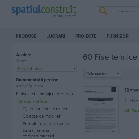
PRODUSE
LUCRĂRI
PROIECTE
FURNIZORI
Ai ales:
60 Fise tehnice
Toate
Fisa tehnica
x
Documentații pentru:
Înapoi la toate
Siste
Finisaje si amenajari interioare
| FIS
Birouri - office
IT, comunicatii, birotica
All Au
Obiecte de mobilier
Perdele, draperii, textile
Pereti, tavane,
compartimentari