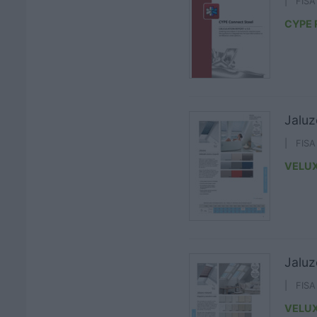
| FIS
CYPE
Jaluz
| FIS
VELU
Jaluz
| FIS
VELU