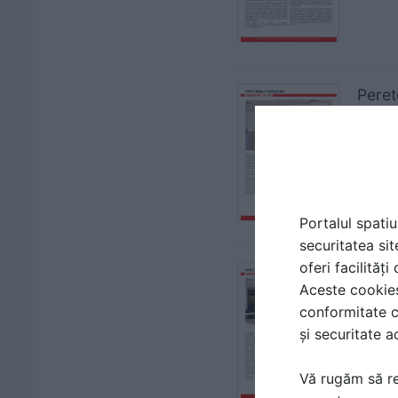
Peret
| FIS
OMIFA
Portalul spatiu
securitatea sit
oferi facilităț
Peret
Aceste cookies 
| FIS
conformitate c
OMIFA
și securitate a
Vă rugăm să re