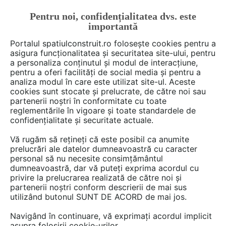
Pentru noi, confidențialitatea dvs. este
FĂ-ȚI CONT
LOGIN
importantă
CUM SE FACE
Portalul spatiulconstruit.ro folosește cookies pentru a
asigura funcționalitatea și securitatea site-ului, pentru
a personaliza conținutul și modul de interacțiune,
pentru a oferi facilități de social media și pentru a
analiza modul în care este utilizat site-ul. Aceste
Deschide filtre
cookies sunt stocate și prelucrate, de către noi sau
partenerii noștri în conformitate cu toate
reglementările în vigoare și toate standardele de
15 Fise tehnice în categoria
confidențialitate și securitate actuale.
Radiatoare, corpuri de incalzire
Vă rugăm să rețineți că este posibil ca anumite
prelucrări ale datelor dumneavoastră cu caracter
personal să nu necesite consimțământul
dumneavoastră, dar vă puteți exprima acordul cu
privire la prelucrarea realizată de către noi și
partenerii noștri conform descrierii de mai sus
utilizând butonul SUNT DE ACORD de mai jos.
Navigând în continuare, vă exprimați acordul implicit
asupra folosirii cookie-urilor.