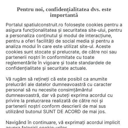
Pentru noi, confidențialitatea dvs. este
FĂ-ȚI CONT
LOGIN
importantă
CUM SE FACE
Portalul spatiulconstruit.ro folosește cookies pentru a
asigura funcționalitatea și securitatea site-ului, pentru
a personaliza conținutul și modul de interacțiune,
pentru a oferi facilități de social media și pentru a
analiza modul în care este utilizat site-ul. Aceste
Deschide filtre
cookies sunt stocate și prelucrate, de către noi sau
partenerii noștri în conformitate cu toate
reglementările în vigoare și toate standardele de
Ai o întrebare despre fundatie?
confidențialitate și securitate actuale.
Scrie-o aici!
Vă rugăm să rețineți că este posibil ca anumite
prelucrări ale datelor dumneavoastră cu caracter
personal să nu necesite consimțământul
dumneavoastră, dar vă puteți exprima acordul cu
privire la prelucrarea realizată de către noi și
partenerii noștri conform descrierii de mai sus
utilizând butonul SUNT DE ACORD de mai jos.
58 discuţii despre
Fundatie
Navigând în continuare, vă exprimați acordul implicit
asupra folosirii cookie-urilor.