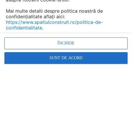
Mai multe detalii despre politica noastră de
confidențialitate aflați aici:
https://www.spatiulconstruit.ro/politica-de-
confidentialitate
.
Var pentru constructii si
ÎNCHIDE
agricultura CELCO
SUNT DE ACORD
Marca:
PRODUS FURNIZAT DE:
CELCO
Vezi profil furnizor
Cere ofertă
Contactează
Descriere
Imagini (11)
Documentaţii (6)
Video (1)