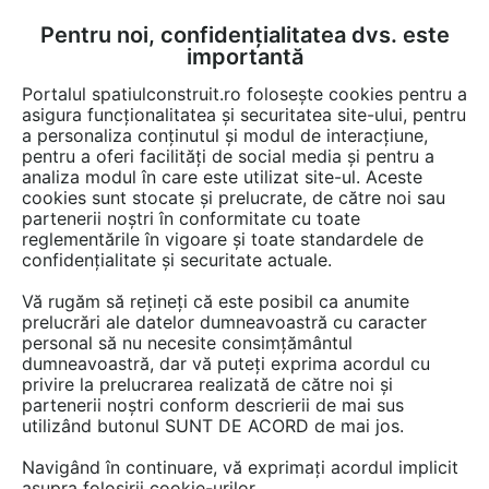
Pentru noi, confidențialitatea dvs. este
FĂ-ȚI CONT
LOGIN
importantă
CUM SE FACE
Portalul spatiulconstruit.ro folosește cookies pentru a
asigura funcționalitatea și securitatea site-ului, pentru
a personaliza conținutul și modul de interacțiune,
pentru a oferi facilități de social media și pentru a
analiza modul în care este utilizat site-ul. Aceste
Game de produse
Fundatie
Beton, mortar, aditivi
Var, inlocuit
EȘTI AICI:
cookies sunt stocate și prelucrate, de către noi sau
partenerii noștri în conformitate cu toate
reglementările în vigoare și toate standardele de
confidențialitate și securitate actuale.
Vă rugăm să rețineți că este posibil ca anumite
prelucrări ale datelor dumneavoastră cu caracter
personal să nu necesite consimțământul
dumneavoastră, dar vă puteți exprima acordul cu
privire la prelucrarea realizată de către noi și
partenerii noștri conform descrierii de mai sus
utilizând butonul SUNT DE ACORD de mai jos.
Navigând în continuare, vă exprimați acordul implicit
asupra folosirii cookie-urilor.