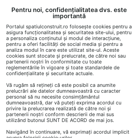
Pentru noi, confidențialitatea dvs. este
FĂ-ȚI CONT
LOGIN
importantă
CUM SE FACE
Portalul spatiulconstruit.ro folosește cookies pentru a
asigura funcționalitatea și securitatea site-ului, pentru
a personaliza conținutul și modul de interacțiune,
pentru a oferi facilități de social media și pentru a
analiza modul în care este utilizat site-ul. Aceste
Game de produse
Fundatie
Cofraje
Cofraje, popi
EȘTI AICI:
cookies sunt stocate și prelucrate, de către noi sau
partenerii noștri în conformitate cu toate
reglementările în vigoare și toate standardele de
confidențialitate și securitate actuale.
Vă rugăm să rețineți că este posibil ca anumite
prelucrări ale datelor dumneavoastră cu caracter
personal să nu necesite consimțământul
dumneavoastră, dar vă puteți exprima acordul cu
privire la prelucrarea realizată de către noi și
partenerii noștri conform descrierii de mai sus
utilizând butonul SUNT DE ACORD de mai jos.
Navigând în continuare, vă exprimați acordul implicit
asupra folosirii cookie-urilor.