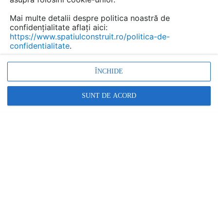
Mai multe detalii despre politica noastră de
confidențialitate aflați aici:
Placi de cofrare si grinzi H20
https://www.spatiulconstruit.ro/politica-de-
confidentialitate
.
WELDE
Marca:
ÎNCHIDE
PRODUS FURNIZAT DE:
WELDE ROMANIA
SUNT DE ACORD
Vezi profil furnizor
Cere ofertă
Contactează
Descriere
Imagini (15)
Documentaţii (4)
Video (2)
Grinzi de cofrare H20