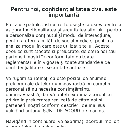
Pentru noi, confidențialitatea dvs. este
FĂ-ȚI CONT
LOGIN
importantă
CUM SE FACE
Portalul spatiulconstruit.ro folosește cookies pentru a
asigura funcționalitatea și securitatea site-ului, pentru
a personaliza conținutul și modul de interacțiune,
pentru a oferi facilități de social media și pentru a
analiza modul în care este utilizat site-ul. Aceste
EȘTI AICI:
Forum discuții
Constructii, santier, utilaje
Acoperis cu panta
cookies sunt stocate și prelucrate, de către noi sau
partenerii noștri în conformitate cu toate
reglementările în vigoare și toate standardele de
confidențialitate și securitate actuale.
Vă rugăm să rețineți că este posibil ca anumite
prelucrări ale datelor dumneavoastră cu caracter
Izolare interioara
personal să nu necesite consimțământul
dumneavoastră, dar vă puteți exprima acordul cu
privire la prelucrarea realizată de către noi și
partenerii noștri conform descrierii de mai sus
Urmăreşte această discuţie
utilizând butonul SUNT DE ACORD de mai jos.
Navigând în continuare, vă exprimați acordul implicit
Discuţie pornită la articolul:
asupra folosirii cookie-urilor.