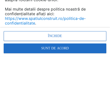
Mai multe detalii despre politica noastră de
confidențialitate aflați aici:
https://www.spatiulconstruit.ro/politica-de-
confidentialitate
.
Hidroizolatii si
impermeabilizare pentru beton
ÎNCHIDE
XYPEX
SUNT DE ACORD
Marca:
PRODUS FURNIZAT DE:
REXIMACO
Vezi profil furnizor
Cere ofertă
Contactează
Descriere
Imagini (89)
Documentaţii (17)
Video (2)