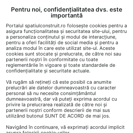
Pentru noi, confidențialitatea dvs. este
FĂ-ȚI CONT
LOGIN
importantă
CUM SE FACE
Portalul spatiulconstruit.ro folosește cookies pentru a
asigura funcționalitatea și securitatea site-ului, pentru
a personaliza conținutul și modul de interacțiune,
pentru a oferi facilități de social media și pentru a
analiza modul în care este utilizat site-ul. Aceste
Game de produse
Fundatie
Tratamente, reparatii, reabilitari
Tr
EȘTI AICI:
cookies sunt stocate și prelucrate, de către noi sau
partenerii noștri în conformitate cu toate
reglementările în vigoare și toate standardele de
confidențialitate și securitate actuale.
Vă rugăm să rețineți că este posibil ca anumite
prelucrări ale datelor dumneavoastră cu caracter
personal să nu necesite consimțământul
dumneavoastră, dar vă puteți exprima acordul cu
privire la prelucrarea realizată de către noi și
partenerii noștri conform descrierii de mai sus
utilizând butonul SUNT DE ACORD de mai jos.
Navigând în continuare, vă exprimați acordul implicit
asupra folosirii cookie-urilor.