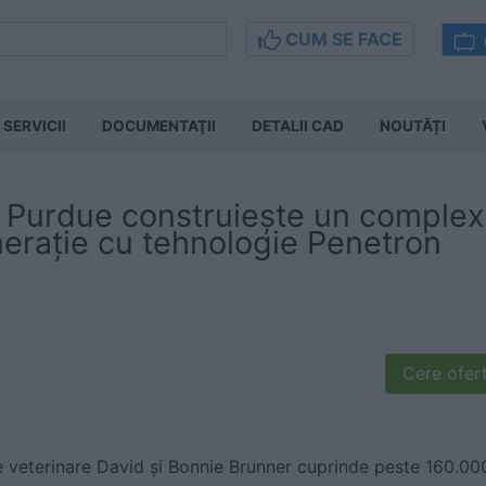
CUM SE FACE
SERVICII
DOCUMENTAŢII
DETALII CAD
NOUTĂȚI
 Purdue construiește un complex 
nerație cu tehnologie Penetron
Cere ofert
 veterinare David și Bonnie Brunner cuprinde peste 160.000