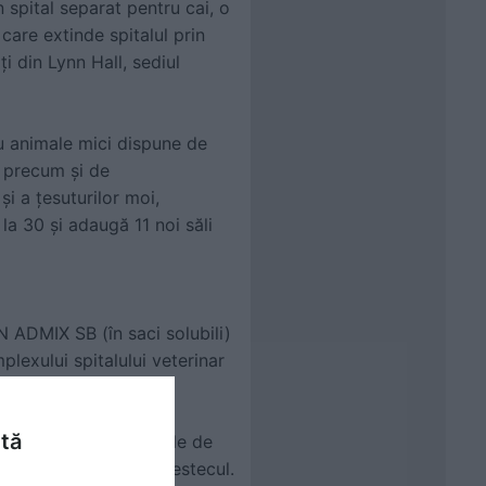
 spital separat pentru cai, o
care extinde spitalul prin
i din Lynn Hall, sediul
ru animale mici dispune de
, precum și de
i a țesuturilor moi,
la 30 și adaugă 11 noi săli
 ADMIX SB (în saci solubili)
mplexului spitalului veterinar
ntă
lizat pentru structurile de
rarea și simplifică amestecul.