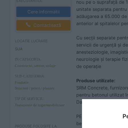
EXECUTANTUL
nou pe o suprafață de 13
unitate separata pentru 
Cere informatii
adăugarea a 65.000 de me
anterior al spitalelor pe
Contactează
Cu secții separate pentr
LOCATIE LUCRARE
servicii de urgență și de
SUA
anesteziologie, imagisti
neurologie și terapie fi
IN CATEGORIA:
Constructii, santier, utilaje
de operație
SUB-CATEGORIA:
Produse utilizate:
Fundatie
SRM Concrete, furnizoru
Structuri / pereti / plansee
pentru betonul utilizat î
TIP DE SERVICIU:
David și Bonnie Brunner
Tratamente de impermeabilizare
Pe
PENETRON ADMIX SB, un ad
beton de sub nivelul sol
PRODUSE FOLOSITE LA