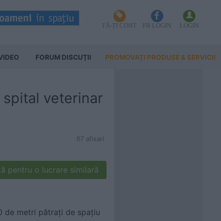
FĂ-ȚI CONT
FB LOGIN
LOGIN
VIDEO
FORUM DISCUŢII
PROMOVAȚI PRODUSE & SERVICII
spital veterinar
67 afisari
ă pentru o lucrare similară
 de metri pătrați de spațiu