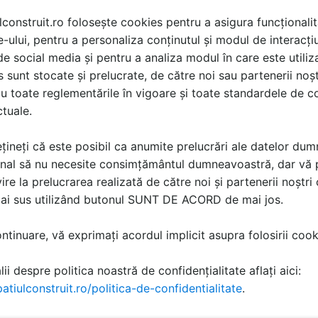
 în beton în timpul fazei de dozare, ingredientele active
lconstruit.ro folosește cookies pentru a asigura funcționalit
ea pentru a forma cristale insolubile care se autovindecă ș
e-ului, pentru a personaliza conținutul și modul de interacți
capilarele din beton, devenind parte integrantă a matricei
.
i de social media și pentru a analiza modul în care este utiliza
sunt stocate și prelucrate, de către noi sau partenerii noșt
l fazei de dozare, PENETRON ADMIX devine o parte integra
u toate reglementările în vigoare și toate standardele de co
ă a acestuia. În plus, produsele Penetron sunt complet non-
ctuale.
 de acoperire care conțin VOC sau de gudron și cauciuc, con
lexului veterinar al Universității Purdue.
țineți că este posibil ca anumite prelucrări ale datelor du
nal să nu necesite consimțământul dumneavoastră, dar vă 
ire la prelucrarea realizată de către noi și partenerii noștr
mai sus utilizând butonul SUNT DE ACORD de mai jos.
tinuare, vă exprimați acordul implicit asupra folosirii cooki
ii despre politica noastră de confidențialitate aflați aici:
atiulconstruit.ro/politica-de-confidentialitate
.