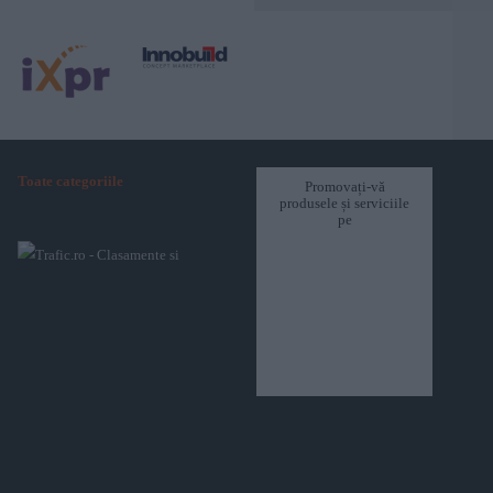
Toate categoriile
Promovați-vă
produsele și serviciile
pe