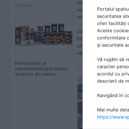
Amestecate cu ușurință
LUCRARE
Portalul spatiu
reacționează cu umiditat
securitatea sit
microfisurile, porii și 
oferi facilităț
Aceste cookies 
Odată adăugat în timpu
conformitate c
întreaga durată de viaț
și securitate a
utilizarea de materiale
sănătos în campusul comp
Vă rugăm să re
Hidroizolatii si
caracter perso
impermeabilizare pentru
acordul cu priv
structuri din beton...
descrierii de 
Navigând în con
Mai multe detal
https://www.sp