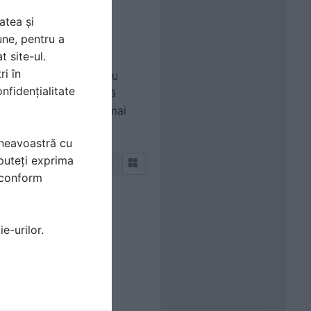
 din PENETRON ADMIX
atea și
i sigilează toate
une, pentru a
t site-ul.
ri în
ntă a betonului pentru
nfidențialitate
toxice, ceea ce elimină
tribuind la un mediu mai
mneavoastră cu
puteți exprima
i conform
e-urilor.