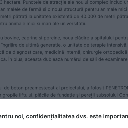
 hectare. Punctele de atracție ale noului complex includ un
animalele de fermă și o nouă structură pentru animale mici 
tri pătrați la unitatea existentă de 40.000 de metri pătraț
ntru animale mici și mari ale universității.
u bovine, caprine și porcine, noua clădire a spitalului pent
 îngrijire de ultimă generație, o unitate de terapie intensivă
că de diagnosticare, medicină internă, chirurgie ortopedică ș
zică. În plus, aceasta dublează numărul de săli de examinare 
l de beton preamestecat al proiectului, a folosit PENETRON
n gropile liftului, plăcile de fundație și pereții subsolului Co
 de la Purdue
.
ntru noi, confidențialitatea dvs. este importa
itiv de impermeabilizare a betonului, cristalin, a fost uti
ului ale complexului. Ambalajul în saci solubili elimină măsu