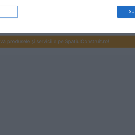
SU
ă produsele și serviciile pe SpatiulConstruit.ro!