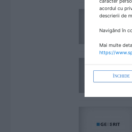
caracter perso
acordul cu priv
descrierii de 
Navigând în con
Mai multe detal
https://www.sp
ÎNCHIDE