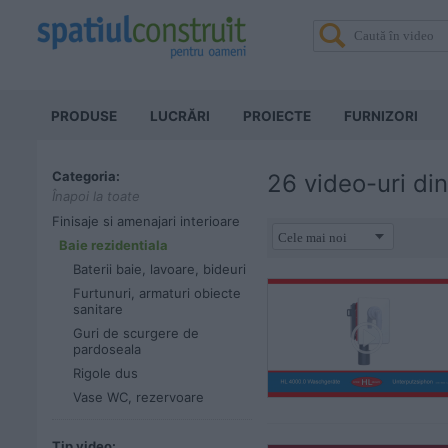
PRODUSE
LUCRĂRI
PROIECTE
FURNIZORI
Categoria:
26 video-uri di
Înapoi la toate
Finisaje si amenajari interioare
Baie rezidentiala
Baterii baie, lavoare, bideuri
Furtunuri, armaturi obiecte
sanitare
Guri de scurgere de
pardoseala
Rigole dus
Vase WC, rezervoare
Tip video: