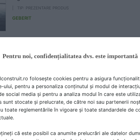
| TIP: PREZENTARE PRODUS
GEBERIT
Instalare rigola de dus CleanLine
Pentru noi, confidențialitatea dvs. este importantă
| TIP: EXECUTIE, MONTAJ
GEBERIT
lconstruit.ro folosește cookies pentru a asigura funcționalit
e-ului, pentru a personaliza conținutul și modul de interacți
i de social media și pentru a analiza modul în care este utiliza
Instalare rezervor WC Duofix Omega H82
sunt stocate și prelucrate, de către noi sau partenerii noșt
u toate reglementările în vigoare și toate standardele de co
| TIP: EXECUTIE, MONTAJ
ctuale.
GEBERIT
țineți că este posibil ca anumite prelucrări ale datelor du