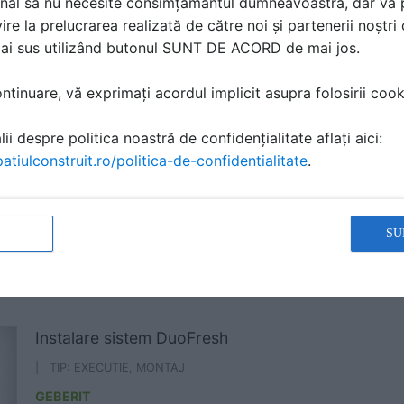
nal să nu necesite consimțământul dumneavoastră, dar vă 
ire la prelucrarea realizată de către noi și partenerii noștr
Vas WC cu jet de apa pulsatoriu AquaClean Sela
mai sus utilizând butonul SUNT DE ACORD de mai jos.
| TIP: PREZENTARE PRODUS
tinuare, vă exprimați acordul implicit asupra folosirii cooki
GEBERIT
ii despre politica noastră de confidențialitate aflați aici:
atiulconstruit.ro/politica-de-confidentialitate
.
Modul sanitar pentru WC Monolith Plus
| TIP: PREZENTARE PRODUS
SU
GEBERIT
Instalare sistem DuoFresh
| TIP: EXECUTIE, MONTAJ
GEBERIT