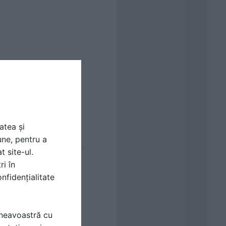
atea și
une, pentru a
t site-ul.
ri în
nfidențialitate
mneavoastră cu