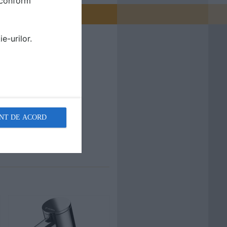
i conform
e-urilor.
NT DE ACORD