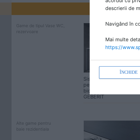
acordul cu priv
descrierii de 
Promovați-v
Navigând în con
Game de tipul Vase WC,
rezervoare
Mai multe detal
https://www.sp
ÎNCHIDE
Sisteme incastrabile
pentru WC, pisoare,
bideuri si lavoare
GEBERIT
Alte game pentru
baie rezidentiala