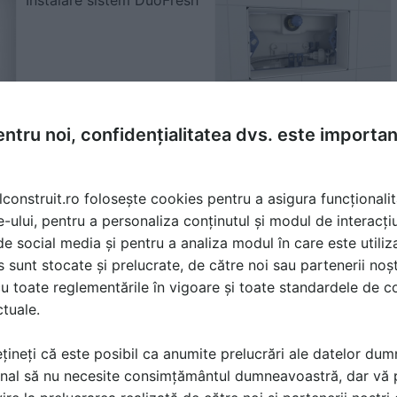
Instalare sistem DuoFresh
ntru noi, confidențialitatea dvs. este importa
oduse
lconstruit.ro folosește cookies pentru a asigura funcționalit
e-ului, pentru a personaliza conținutul și modul de interacți
Rezervoare incastrate pentru vase WC GEBERIT
i de social media și pentru a analiza modul în care este utiliza
Rezervoarele incastrate Geberit sunt disponibile in dimensiuni c
sunt stocate și prelucrate, de către noi sau partenerii noșt
pentru orice situatie de montaj.
citeste mai departe
u toate reglementările în vigoare și toate standardele de co
ctuale.
17 imagini | 4 produse | 30 documentatii | 39 detalii CAD | 
țineți că este posibil ca anumite prelucrări ale datelor du
nal să nu necesite consimțământul dumneavoastră, dar vă 