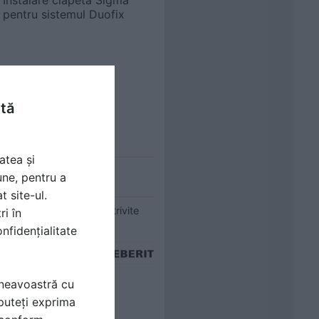
Instalare clapeta Sigma
pentru sistemul Duofix
ntă
atea și
une, pentru a
t site-ul.
onstructive diferite, potrivite
ri în
nfidențialitate
7 video
mneavoastră cu
puteți exprima