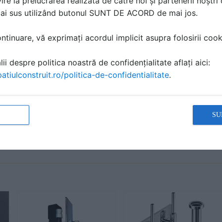
ire la prelucrarea realizată de către noi și partenerii noștr
mai sus utilizând butonul SUNT DE ACORD de mai jos.
ă produsele și serviciile pe SpatiulConstruit.ro!
tinuare, vă exprimați acordul implicit asupra folosirii cooki
ii despre politica noastră de confidențialitate aflați aici:
atiulconstruit.ro/politica-de-confidentialitate
.
SU