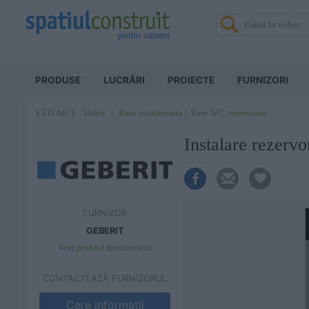
PRODUSE
LUCRĂRI
PROIECTE
FURNIZORI
Video
Baie rezidentiala
Vase WC, rezervoare
EȘTI AICI:
Instalare rezer
FURNIZOR
GEBERIT
Vezi profilul furnizorului
CONTACTEAZĂ FURNIZORUL
Cere informatii