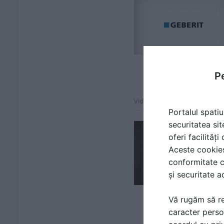
Pe
Video atașat la gama de pr
Portalul spatiu
securitatea sit
oferi facilităț
Aceste cookies 
conformitate c
și securitate a
Vă rugăm să re
caracter perso