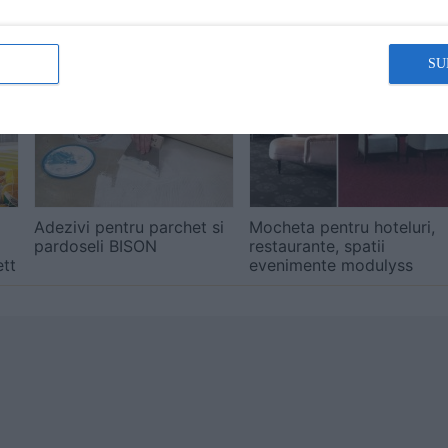
ă produsele și serviciile pe SpatiulConstruit.ro!
SU
Adezivi pentru parchet si
Mocheta pentru hoteluri,
pardoseli BISON
restaurante, spatii
tt
evenimente modulyss