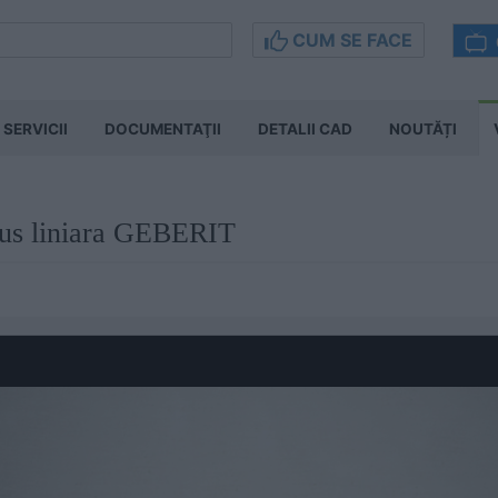
CUM SE FACE
SERVICII
DOCUMENTAŢII
DETALII CAD
NOUTĂȚI
 dus liniara GEBERIT