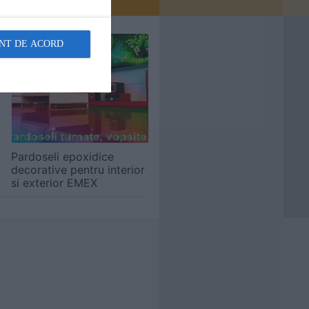
NT DE ACORD
Pardoseli epoxidice
decorative pentru interior
si exterior EMEX