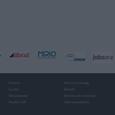
Proiecte
Articole și noutăţi
Lucrări
Discuții
Documentatii
Dicționar de construcții
Detalii CAD
Arhiva newslettere