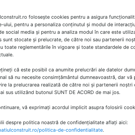
in forma V
lconstruit.ro folosește cookies pentru a asigura funcționalit
e-ului, pentru a personaliza conținutul și modul de interacți
i de social media și pentru a analiza modul în care este utiliza
sunt stocate și prelucrate, de către noi sau partenerii noșt
u toate reglementările în vigoare și toate standardele de co
oduse
ctuale.
țineți că este posibil ca anumite prelucrări ale datelor du
Rigole de dus cu scurgere in pardoseala sau perete
nal să nu necesite consimțământul dumneavoastră, dar vă 
Scurgerile de dus Geberit sunt caracterizate de un design atr
ire la prelucrarea realizată de către noi și partenerii noștr
evacuare si de tehnologia consacrata Geberit pentru drenaje..
mai sus utilizând butonul SUNT DE ACORD de mai jos.
18 imagini | 4 produse | 52 documentatii | 153 detalii CAD |
tinuare, vă exprimați acordul implicit asupra folosirii cooki
ii despre politica noastră de confidențialitate aflați aici:
atiulconstruit.ro/politica-de-confidentialitate
.