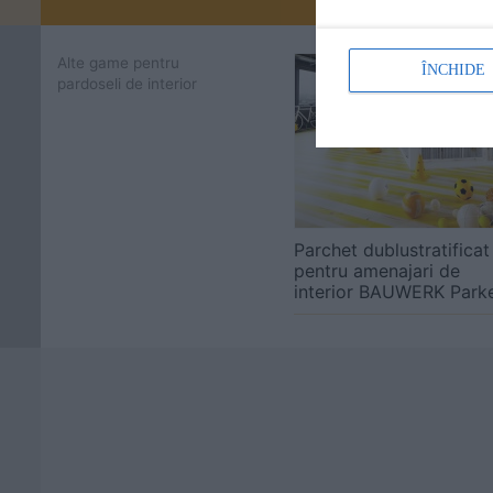
Promovați-v
Alte game pentru
ÎNCHIDE
pardoseli de interior
Parchet dublustratificat
pentru amenajari de
interior BAUWERK Parke