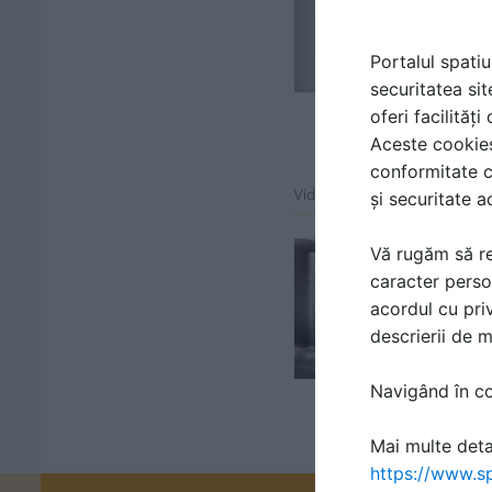
Portalul spatiu
securitatea sit
oferi facilităț
Aceste cookies 
conformitate c
Video atașat la gama de pr
și securitate a
Vă rugăm să re
caracter perso
acordul cu priv
descrierii de 
Navigând în con
Mai multe detal
https://www.sp