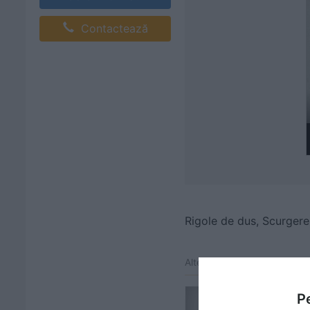
Contactează
Rigole de dus,
Scurgere 
Alte video-uri de la acelasi 
Pe