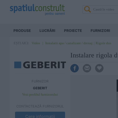
PRODUSE
LUCRĂRI
PROIECTE
FURNIZORI
Video
Instalatii apa / canalizare / drenaj
Rigole dus
EȘTI AICI:
Instalare rigola
FURNIZOR
GEBERIT
Vezi profilul furnizorului
CONTACTEAZĂ FURNIZORUL
Cere informatii