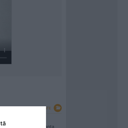
VEZI TOATE
Instalare rigola dus
ntă
GEBERIT in perete panta