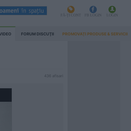
FĂ-ȚI CONT
FB LOGIN
LOGIN
VIDEO
FORUM DISCUŢII
PROMOVAȚI PRODUSE & SERVICII
436 afisari